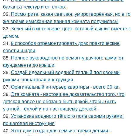
баланса текстур и оттенков.
32.
Посмотрите, какая светлая, умиротворённая, но в то
же время изысканная ванная комната получилась!
33.
Зелёный в интерьере: цвет, который дышит вместе с
домом.
34.
8 способов отремонтировать дом: практические
советы и идеи
35.
Полное руководство по ремонту дачного дома: от
фундамента до крыши
36.
Создай идеальный водяной теплый пол своими
руками: пошаговая инструкция
37.
Оригинальный интерьер квартиры - всего 30 кв.
38.
Эта комната - настоящее доказательство того, что
детская вовсе не обязана быть яркой, чтобы быть
уютной, тёплой и по-настоящему детской.
39.
Установка водяного тёплого пола своими руками:
пошаговая инструкция
40.
Этот дом создан для семьи с тремя детьми -