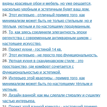
видны красивые обои и мебель, но уже решается,
насколько удобным и эстетичным будет ваш дом.
24.
Этот интерьер - отличный пример того, как
минимализм может быть не только стильным, но и
тёплым, уютным и по-настоящему продуманным.
25.
То, как здесь соединили элегантность эпохи
регентства с современным антикварным шиком, -
настоящее искусство.
26.
Проект кухни - гостиной 14 кв.
27.
Этот интерьер - не просто про функциональность.
28.
Уютная кухня в скандинавском стиле - это
пространство, где комфорт сочетается с
функциональностью и эстетикой.
29.
Интерьер этой квартиры - пример того, как
минимализм может быть по-настоящему тёплым и
уютным.
30.
Дизайн ванной: как мы сделали стиралку и сушилку
частью интерьера.
31.
Проект этой ванной комнаты - настоящий пример