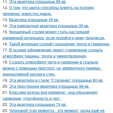
11.
Эта квартира площадью 56 кв.
12.
О том, что цвета способны влиять на психику
человека, известно давно.
13.
Квартира площадью 39 кв.
14.
Эта компактная квартира площадью 35 кв.
15.
Крошечный столик может стать настоящей
изюминкой интерьера, если подойти к нему творчески.
16.
Такой интерьер создаёт ощущение тепла и гармонии.
17.
В основе оформления лежит стремление создать
атмосферу тишины, тепла и умиротворения.
18.
Создать атмосферу уюта и гармонии в спальне
можно с помощью простого, но эффектного приёма -
декоративной росписи стен.
19.
Эта квартира в стиле "Сталинка" площадью 80 кв.
20.
Эта просторная квартира площадью 99 кв.
21.
Классика всегда вне времени - она объединяет
гармонию, утончённость и уют.
22.
Эта квартира площадью 74 кв.
23.
Черновой этап ремонта - это момент, когда ещё не