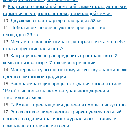
9.
Квартира в спокойной бежевой гамме стала уютным и
гармоничным пространством для молодой семьи.
10.
Двухкомнатная квартира площадью 58 кв.
11.
Небольшое, но очень уютное пространство
площадью 33 кв.
12.
Мечтаете о ванной комнате, которая сочетает в себе
стиль и функциональность?
13.
Как рационально распределить пространство в 3-
комнатной квартире: 7 ключевых решений
14.
Мастер-классу по восточному искусству аранжировки
цветов в китайской традиции.
15.
Завораживающий процесс создания стола в стиле
"Река" с использованием натурального дерева и
эпоксидной смолы.
16.
Таймлапс превращения дерева и смолы в искусство.
17.
Это короткое видео демонстрирует увлекательный
процесс создания красивого журнального столика и
приставных столиков из клена.