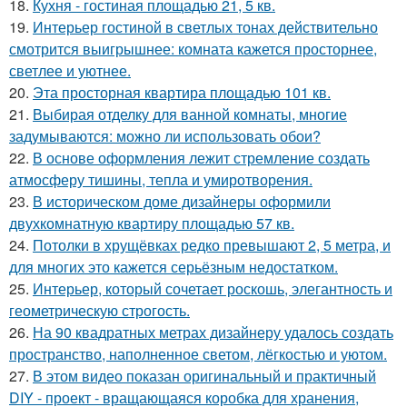
18.
Кухня - гостиная площадью 21, 5 кв.
19.
Интерьер гостиной в светлых тонах действительно
смотрится выигрышнее: комната кажется просторнее,
светлее и уютнее.
20.
Эта просторная квартира площадью 101 кв.
21.
Выбирая отделку для ванной комнаты, многие
задумываются: можно ли использовать обои?
22.
В основе оформления лежит стремление создать
атмосферу тишины, тепла и умиротворения.
23.
В историческом доме дизайнеры оформили
двухкомнатную квартиру площадью 57 кв.
24.
Потолки в хрущёвках редко превышают 2, 5 метра, и
для многих это кажется серьёзным недостатком.
25.
Интерьер, который сочетает роскошь, элегантность и
геометрическую строгость.
26.
На 90 квадратных метрах дизайнеру удалось создать
пространство, наполненное светом, лёгкостью и уютом.
27.
В этом видео показан оригинальный и практичный
DIY - проект - вращающаяся коробка для хранения,