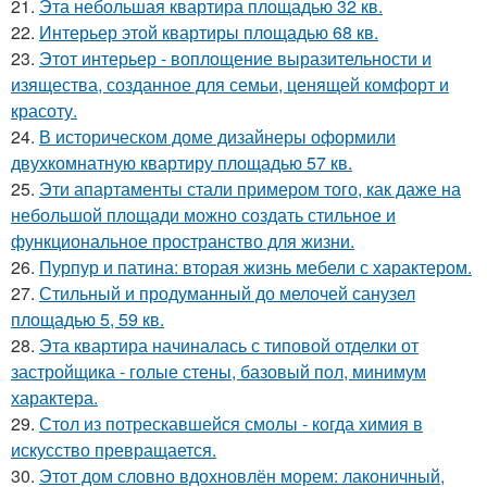
21.
Эта небольшая квартира площадью 32 кв.
22.
Интерьер этой квартиры площадью 68 кв.
23.
Этот интерьер - воплощение выразительности и
изящества, созданное для семьи, ценящей комфорт и
красоту.
24.
В историческом доме дизайнеры оформили
двухкомнатную квартиру площадью 57 кв.
25.
Эти апартаменты стали примером того, как даже на
небольшой площади можно создать стильное и
функциональное пространство для жизни.
26.
Пурпур и патина: вторая жизнь мебели с характером.
27.
Стильный и продуманный до мелочей санузел
площадью 5, 59 кв.
28.
Эта квартира начиналась с типовой отделки от
застройщика - голые стены, базовый пол, минимум
характера.
29.
Стол из потрескавшейся смолы - когда химия в
искусство превращается.
30.
Этот дом словно вдохновлён морем: лаконичный,