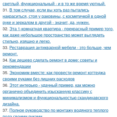
светлый, функциональный - и в то же время уютный.
31.
В том случае, если вы хоть раз пытались
накраситься, стоя у раковины, с косметичкой в одной
руке и зеркалом в другой - значит, да, нужен.
32.
Эта 1-комнатная квартира - прекрасный пример того,
как даже небольшое пространство может выглядеть
стильно, изящно и легко.
33.
Реставрация антикварной мебели - это больше, чем
ремонт.
34.
Как дешево сделать ремонт в доме: советы и
рекомендации
35.
Экономим вместе: как провести ремонт коттеджа
своими руками без лишних расходов
36.
Этот интерьер - удачный пример, как можно
органично объединить изысканную классику с
минимализмом и функциональностью скандинавского
дизайна.
37.
Полное руководство по монтажу водяного теплого
пола своими руками