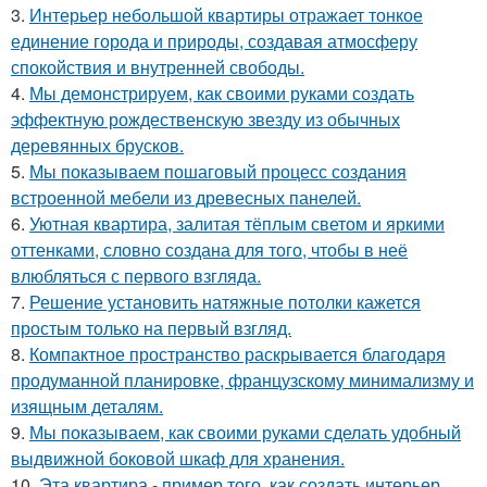
3.
Интерьер небольшой квартиры отражает тонкое
единение города и природы, создавая атмосферу
спокойствия и внутренней свободы.
4.
Мы демонстрируем, как своими руками создать
эффектную рождественскую звезду из обычных
деревянных брусков.
5.
Мы показываем пошаговый процесс создания
встроенной мебели из древесных панелей.
6.
Уютная квартира, залитая тёплым светом и яркими
оттенками, словно создана для того, чтобы в неё
влюбляться с первого взгляда.
7.
Решение установить натяжные потолки кажется
простым только на первый взгляд.
8.
Компактное пространство раскрывается благодаря
продуманной планировке, французскому минимализму и
изящным деталям.
9.
Мы показываем, как своими руками сделать удобный
выдвижной боковой шкаф для хранения.
10.
Эта квартира - пример того, как создать интерьер,