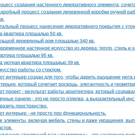
оцесс создания настенного декоративного элемента, сочета
дробный процесс создания деревянной коробки ручной рабо
и.
тальный процесс нанесения декоративного покрытия с ут
а квартира площадью 50 кв.
льшой деревянный дом площадью 340 кв.
временное настенное искусство из дерева: тепло, стиль и х
артира площадью 95 кв.
а уютная квартира площадью 39 кв.
кусство работы со стеклом.
от интерьер создан для того, чтобы дарить ощущение уюта 
терьер, который сочетает роскошь, элегантность и геометри
от проект - результат работы архитектора, который создава
ечные панели - это не просто отделка, а выразительный ин
разить пространство.
от интерьер - не просто про функциональность.
е элементы, включая мебель, стены и даже украшения, вып
астов.
дувание стеклянной вазы из мюррины - это настоящее волше