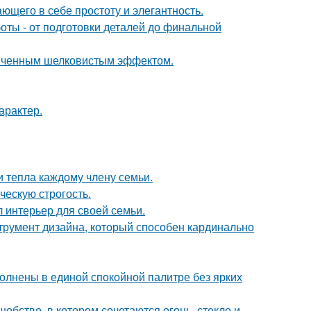
ющего в себе простоту и элегантность.
ты - от подготовки деталей до финальной
онченным шелковистым эффектом.
арактер.
и тепла каждому члену семьи.
ческую строгость.
л интерьер для своей семьи.
струмент дизайна, который способен кардинально
олнены в единой спокойной палитре без ярких
бство, в котором сочетаются огонь, стекло и