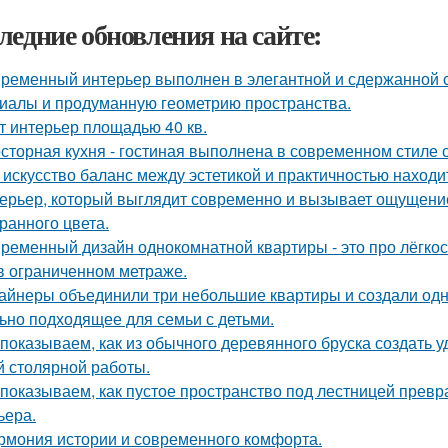
ледние обновления на сайте:
ременный интерьер выполнен в элегантной и сдержанной с
иалы и продуманную геометрию пространства.
т интерьер площадью 40 кв.
сторная кухня - гостиная выполнена в современном стиле с
 искусство баланс между эстетикой и практичностью находи
ерьер, который выглядит современно и вызывает ощущение
ранного цвета.
ременный дизайн однокомнатной квартиры - это про лёгко
в ограниченном метраже.
айнеры объединили три небольшие квартиры и создали одн
ьно подходящее для семьи с детьми.
показываем, как из обычного деревянного бруска создать 
й столярной работы.
показываем, как пустое пространство под лестницей прев
ьера.
рмония истории и современного комфорта.