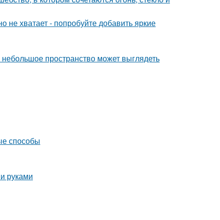
о не хватает - попробуйте добавить яркие
же небольшое пространство может выглядеть
ые способы
ми руками