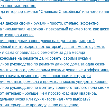
еческое мастерство.
гда интерьер кажется "Слишком Спокойным" или чего-то явн
.
ея декора своими руками - просто, стильно, эффектно.
а 1-комнатная квартира - прекрасный пример того, как да
о, изящно и легко.
кие природные заповедники находятся под защитой
лёный в интерьере: цвет, который дышит вместе с домом.
к я сама справилась с ремонтом за два месяца
кономьте на ремонте дачи: советы своими руками
лное руководство по ремонту дачного дома за один сезон
монт частного дома своими руками: дешевые и эффективн
чего начать ремонт в доме: пошаговая инструкция
кие местные ремесла и промыслы можно увидеть в Кирове
лное руководство по монтажу водяного теплого пола свои
от интерьер - больше, чем просто красивая квартира.
дельная кухня или кухня - гостиная - что выбрать?
от интерьер - не про моду, а про ощущение.