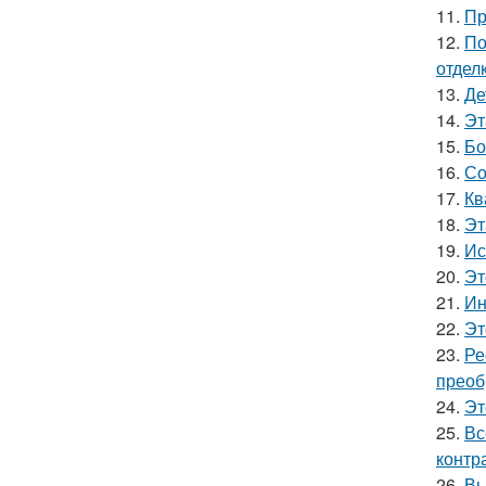
11.
Пр
12.
По
отделк
13.
Де
14.
Эт
15.
Бо
16.
Со
17.
Кв
18.
Эт
19.
Ис
20.
Эт
21.
Ин
22.
Эт
23.
Ре
преоб
24.
Эт
25.
Вс
контр
26.
Вы