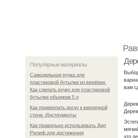
Рав
Дер
Популярные материалы
Выбор
Самодельная ручка для
вариа
пластиковой бутылки из верёвки.
вам с
Как сделать ручку для пластиковой
бутылки объемом 5 л
Дерев
Как прикрепить доску к кирпичной
Дерев
стене. Инструменты
Эстет
Как правильно использовать Дип
мягки
Рилиф для достижения
что д