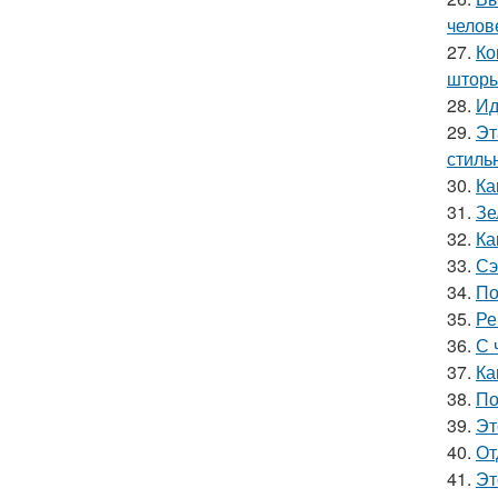
челов
27.
Ко
шторы
28.
Ид
29.
Эт
стильн
30.
Ка
31.
Зе
32.
Ка
33.
Сэ
34.
По
35.
Ре
36.
С 
37.
Ка
38.
По
39.
Эт
40.
От
41.
Эт