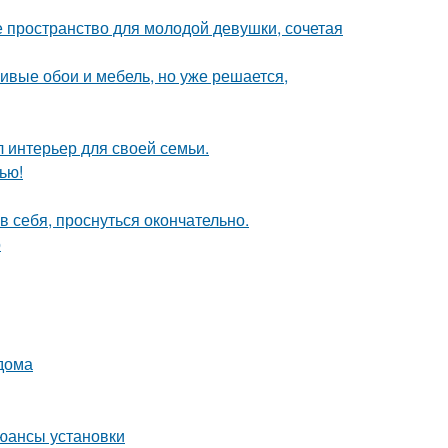
ое пространство для молодой девушки, сочетая
сивые обои и мебель, но уже решается,
л интерьер для своей семьи.
ью!
в себя, проснуться окончательно.
о
 дома
юансы установки