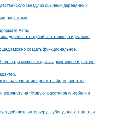
ждественскую звезду из обычных деревянных
ми рисунками.
 формате Asmr.
ива дерева - от грубой заготовки до идеально
площади можно создать функциональное,
ой площади можно создать гармоничное и уютное
арактер.
тся на сочетании простоты форм, чистоты
ми взглянуть на "Живую" расстановку мебели и
очет добавить интерьеру глубину, элегантность и