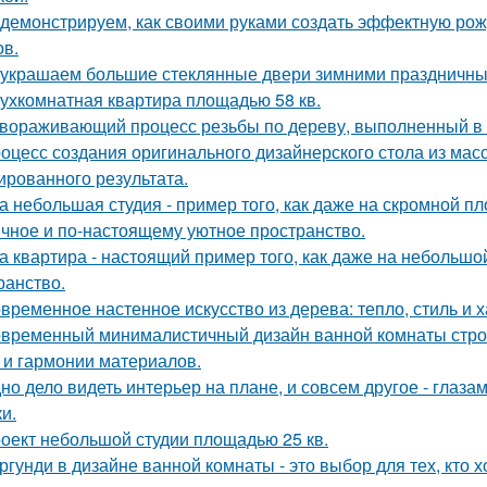
демонстрируем, как своими руками создать эффектную ро
ов.
украшаем большие стеклянные двери зимними праздничны
ухкомнатная квартира площадью 58 кв.
вораживающий процесс резьбы по дереву, выполненный в
оцесс создания оригинального дизайнерского стола из масс
ированного результата.
а небольшая студия - пример того, как даже на скромной 
ичное и по-настоящему уютное пространство.
а квартира - настоящий пример того, как даже на небольш
ранство.
временное настенное искусство из дерева: тепло, стиль и х
временный минималистичный дизайн ванной комнаты строи
 и гармонии материалов.
но дело видеть интерьер на плане, и совсем другое - глаза
и.
оект небольшой студии площадью 25 кв.
ргунди в дизайне ванной комнаты - это выбор для тех, кто х