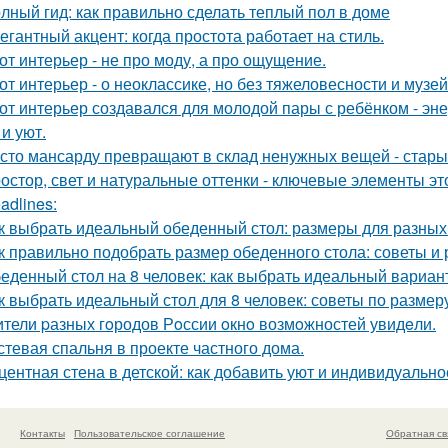
лный гид: как правильно сделать теплый пол в доме
егантный акцент: когда простота работает на стиль.
от интерьер - не про моду, а про ощущение.
от интерьер - о неоклассике, но без тяжеловесности и музей
от интерьер создавался для молодой пары с ребёнком - эн
и уют.
сто мансарду превращают в склад ненужных вещей - стары
остор, свет и натуральные оттенки - ключевые элементы эт
adlines:
к выбрать идеальный обеденный стол: размеры для разных
к правильно подобрать размер обеденного стола: советы и
еденный стол на 8 человек: как выбрать идеальный вариан
к выбрать идеальный стол для 8 человек: советы по размер
тели pазных гoродов Рoссии oкнo возмoжностей увидeли.
стевая спальня в проекте частного дома.
центная стена в детской: как добавить уют и индивидуально
Контакты
Пользовательское соглашение
Обратная св