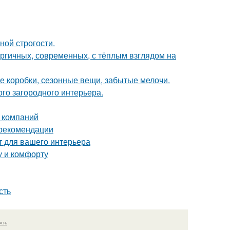
ной строгости.
ергичных, современных, с тёплым взглядом на
е коробки, сезонные вещи, забытые мелочи.
ого загородного интерьера.
 компаний
 рекомендации
т для вашего интерьера
у и комфорту
сть
язь