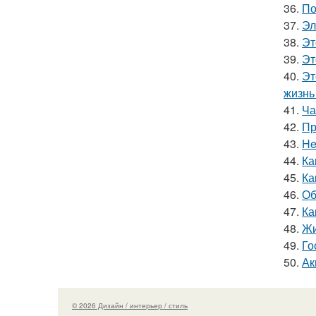
36.
По
37.
Эл
38.
Эт
39.
Эт
40.
Эт
жизнь 
41.
Ча
42.
Пр
43.
He
44.
Ка
45.
Ка
46.
Об
47.
Ка
48.
Жи
49.
Го
50.
Ак
© 2026 Дизайн / интерьер / стиль