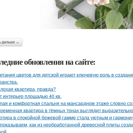
ь дальше →
ледние обновления на сайте:
етания цветов для детской играют ключевую роль в создан
ранства.
лохая квартира, правда?
т интерьер площадью 40 кв.
лая и комфортная спальня на мансардном этаже словно соз
ременная квартира в тёмных тонах выглядит выразительно,
ртира в спокойной бежевой гамме стала уютным и гармони
показываем, как из необработанной древесной плиты созда
кой.