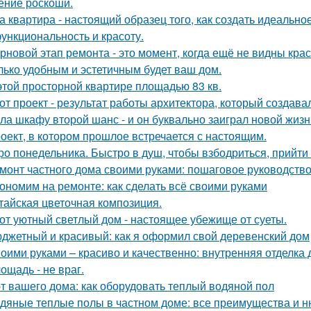
ние роскоши.
а квартира - настоящий образец того, как создать идеальн
функциональность и красоту.
рновой этап ремонта - это момент, когда ещё не видны кра
лько удобным и эстетичным будет ваш дом.
этой просторной квартире площадью 83 кв.
от проект - результат работы архитектора, который создава
ла шкафу второй шанс - и он буквально заиграл новой жизн
оект, в котором прошлое встречается с настоящим.
ро понедельника. Быстро в душ, чтобы взбодриться, прийти 
монт частного дома своими руками: пошаговое руководств
ономим на ремонте: как сделать всё своими руками
тайская цветочная композиция.
от уютный светлый дом - настоящее убежище от суеты.
джетный и красивый: как я оформил свой деревенский дом
оими руками – красиво и качественно: внутренняя отделка
ощадь - не враг.
т вашего дома: как оборудовать теплый водяной пол
дяные теплые полы в частном доме: все преимущества и н