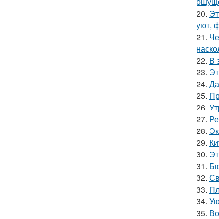
ощуще
20.
Эт
уют, 
21.
Че
наско
22.
В 
23.
Эт
24.
Да
25.
Пр
26.
Ут
27.
Ре
28.
Эк
29.
Ки
30.
Эт
31.
Бю
32.
Св
33.
Пл
34.
Ую
35.
Во