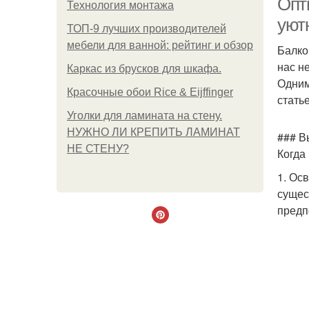
Опт
Технология монтажа
уют
ТОП-9 лучших производителей
мебели для ванной: рейтинг и обзор
Балко
нас н
Каркас из брусков для шкафа.
Одним
Красочные обои Rice & Eijffinger
стать
Уголки для ламината на стену.
НУЖНО ЛИ КРЕПИТЬ ЛАМИНАТ
### В
НЕ СТЕНУ?
Когда
1. Ос
сущес
предп