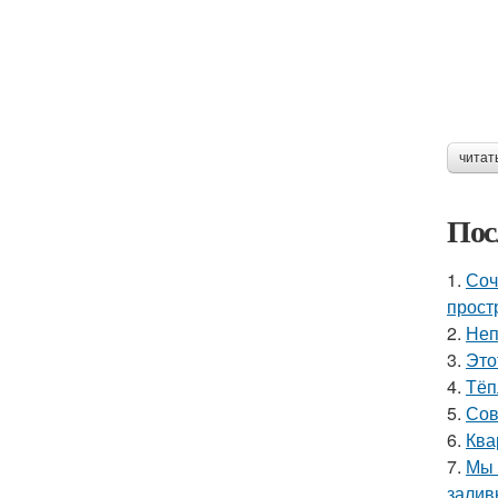
читат
Пос
1.
Соч
прост
2.
Неп
3.
Это
4.
Тёп
5.
Сов
6.
Ква
7.
Мы 
залив