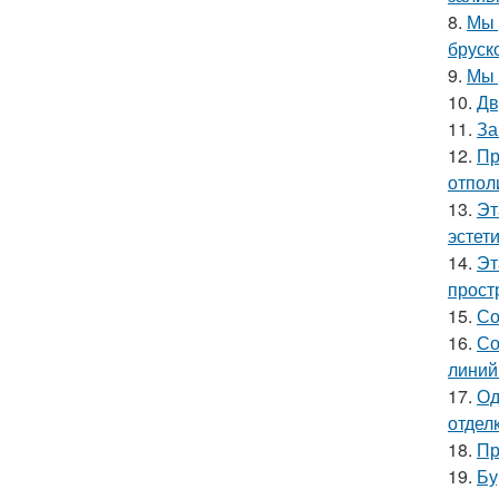
8.
Мы 
бруск
9.
Мы 
10.
Дв
11.
За
12.
Пр
отпол
13.
Эт
эстет
14.
Эт
прост
15.
Со
16.
Со
линий
17.
Од
отделк
18.
Пр
19.
Бу