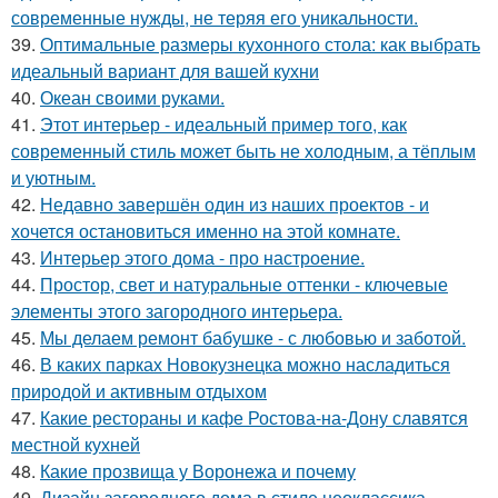
современные нужды, не теряя его уникальности.
39.
Оптимальные размеры кухонного стола: как выбрать
идеальный вариант для вашей кухни
40.
Океан своими руками.
41.
Этот интерьер - идеальный пример того, как
современный стиль может быть не холодным, а тёплым
и уютным.
42.
Недавно завершён один из наших проектов - и
хочется остановиться именно на этой комнате.
43.
Интерьер этого дома - про настроение.
44.
Простор, свет и натуральные оттенки - ключевые
элементы этого загородного интерьера.
45.
Мы делаем ремонт бабушке - с любовью и заботой.
46.
В каких парках Новокузнецка можно насладиться
природой и активным отдыхом
47.
Какие рестораны и кафе Ростова-на-Дону славятся
местной кухней
48.
Какие прозвища у Воронежа и почему
49.
Дизайн загородного дома в стиле неоклассика