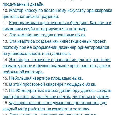
продуманный дизайн.
10.
Мастер-классу по восточному искусству аранжировки
цветов в китайской традиции.
11.
Корпоративная идентичность и брендинг. Как цвета и
символика клуба интегрируются в интерьер
12.
Эта компактная студия площадью 35 кв.
13.
Эта квартира создана как инвестиционный проект,
поэтому при её оформлении дизайнер ориентировался
на универсальность и актуальность.
14.
Это видео - отличное вдохновение для тех, кто хочет
создать уютное и функциональное пространство даже в
небольшой квартире.
15.
Небольшая квартира площадью 42 кв.
16.
В этой просторной квартире площадью 83 кв.
17.
На 90 квадратных метрах дизайнеру удалось создать
пространство, наполненное светом, лёгкостью и уютом.
18.
Функциональное и продуманное пространство, где
каждый метр работает на комфорт и эстетику.
19.
Этот интерьер - воплощение легкости, уюта и