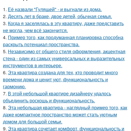
1.
Её назвали "Гулящей" - и выгнали из дома.
2.
Десять лет в браке, двое детей, обычная семья.
3.
Когда я заселялась в эту квартиру, даже представить
не могла, чем всё закончится.
4.
Пример того, как продуманная планировка способна
раскрыть потенциал пространства.
5.
Независимо от общего стиля оформления, акцентная
стена - один из самых универсальных и выразительных
инструментов в интерьере.
6.
Эта квартира создана для тех, кто проводит много
времени дома и ценит уют, функциональность и
гармонию.
7.
В этой небольшой квартире дизайнеру удалось
объединить роскошь и функциональность.
8.
Эта небольшая квартира - наглядный пример того, как
даже компактное пространство может стать уютным
домом для большой семьи.
9.
Эта квартира сочетает комфорт, функциональность и