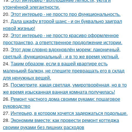
утончённой элегантности.
20.
Этот интерьер - не просто про функциональность.
21.
Дала шкафу второй шанс - и он буквально заиграл
новой жизнью!
22.
Этот интерьер - не просто красиво оформленное
пространство, а ответственное продолжение истории.
23.
Этот дом словно вдохновлён морем: лаконичный,
светлый, функциональный - и в то же время уютный.
24.
Таким образом, если в вашей квартире есть
маленький балкон, не спешите превращать его в склад
для ненужных вещей.
25.
Посмотрите, какая светлая, умиротворённая, но в то
же время изысканная ванная комната получилась!
26.
Ремонт частного дома своими руками: пошаговое
руководство
27.
Интерьер, в котором хочется задержаться подольше.
28.
Экономим вместе: как провести ремонт коттеджа
своими руками без лишних расходов