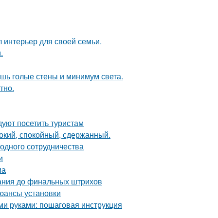
л интерьер для своей семьи.
.
ишь голые стены и минимум света.
тно.
уют посетить туристам
бокий, спокойный, сдержанный.
одного сотрудничества
и
ма
вания до финальных штрихов
юансы установки
ими руками: пошаговая инструкция