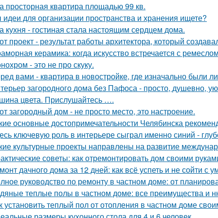
а просторная квартира площадью 99 кв.
 идеи для организации пространства и хранения ищете?
а кухня - гостиная стала настоящим сердцем дома.
от проект - результат работы архитектора, который создава
аморная керамика: когда искусство встречается с ремеслом
нохром - это не про скуку.
ред вами - квартира в новостройке, где изначально были л
терьер загородного дома без Пафоса - просто, душевно, ую
шина цвета. Прислушайтесь ….
от загородный дом - не просто место, это настроение.
кие основные достопримечательности Челябинска рекоменд
есь ключевую роль в интерьере сыграл именно синий - глу
кие культурные проекты направлены на развитие междунар
актические советы: как отремонтировать дом своими рукам
монт дачного дома за 12 дней: как всё успеть и не сойти с у
лное руководство по ремонту в частном доме: от планиро
дяные теплые полы в частном доме: все преимущества и н
к установить теплый пол от отопления в частном доме сво
еальные размеры кухонного стола для 4 и 6 человек