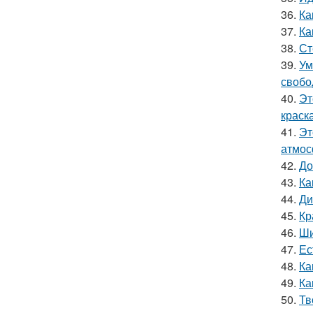
36.
Ка
37.
Ка
38.
Ст
39.
Ум
свобо
40.
Эт
краск
41.
Эт
атмос
42.
До
43.
Ка
44.
Ди
45.
Кр
46.
Ши
47.
Ес
48.
Ка
49.
Ка
50.
Тв