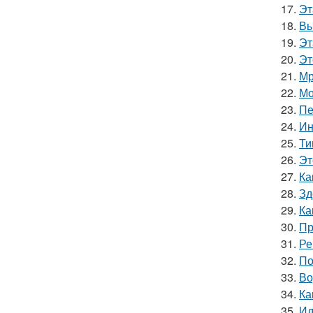
17.
Эт
18.
Вы
19.
Эт
20.
Эт
21.
Мр
22.
Мо
23.
Пе
24.
Ин
25.
Ти
26.
Эт
27.
Ка
28.
Зд
29.
Ка
30.
Пр
31.
Ре
32.
По
33.
Во
34.
Ка
35.
Ид