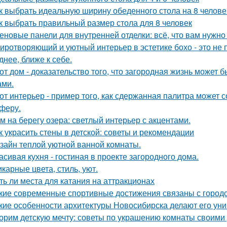
к выбрать идеальную ширину обеденного стола на 8 челове
к выбрать правильный размер стола для 8 человек
еновые панели для внутренней отделки: всё, что вам нужно
иротворяющий и уютный интерьер в эстетике бохо - это не п
днее, ближе к себе.
от дом - доказательство того, что загородная жизнь может 
ами.
от интерьер - пример того, как сдержанная палитра может 
феру.
м на берегу озера: светлый интерьер с акцентами.
к украсить стены в детской: советы и рекомендации
зайн теплой уютной ванной комнаты.
асивая кухня - гостиная в проекте загородного дома.
карные цвета, стиль, уют.
ть ли места для катания на аттракционах
кие современные спортивные достижения связаны с город
кие особенности архитектуры Новосибирска делают его ун
орим детскую мечту: советы по украшению комнаты своими