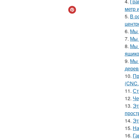
4.
Гра
метр 
5.
В о
центр
6.
Мы 
7.
Мы 
8.
Мы 
ящико
9.
Мы 
дерев
10.
Пр
(CNC.
11.
Ст
12.
Че
13.
Эт
прост
14.
Эт
15.
На
16.
Га