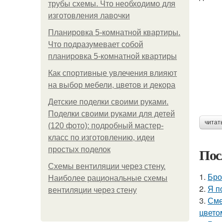
трубы схемы. Что необходимо для
изготовления лавочки
Планировка 5-комнатной квартиры.
Что подразумевает собой
планировка 5-комнатной квартиры
Как спортивные увлечения влияют
на выбор мебели, цветов и декора
Детские поделки своими руками.
Поделки своими руками для детей
читат
(120 фото): подробный мастер-
класс по изготовлению, идеи
Пос
простых поделок
Схемы вентиляции через стену.
1.
Бро
Наиболее рациональные схемы
2.
Я п
вентиляции через стену
3.
Сме
цвето