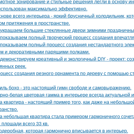
мотное зонирование и стильные решения легли в основу ин
использован максимально эффективно.
снове всего интерьера - яркий брусничный холодильник, к
ом притяжения в пространстве.
украшаем большие стеклянные двери зимними праздничны
показываем полный творческий процесс создания впечатл
показываем полный процесс создания нестандартного эле
м и декоративными парящими полками.
демонстрируем креативный и экологичный DIY - проект: со
янных реек.
оцесс создания резного орнамента по дереву с помощью 
иль бохо - это настоящий гимн свободе и самовыражению.
рно-белая цветовая гамма в интерьере всегда актуальной и
а квартира - настоящий пример того, как даже на небольш
ранство.
а небольшая квартира стала примером гармоничного сочета
 площади всего 33 кв.
рдеробная, которая гармонично вписывается в интерьер.