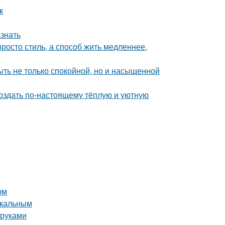
к
 знать
росто стиль, а способ жить медленнее,
быть не только спокойной, но и насыщенной
создать по-настоящему тёплую и уютную
ом
икальным
 руками