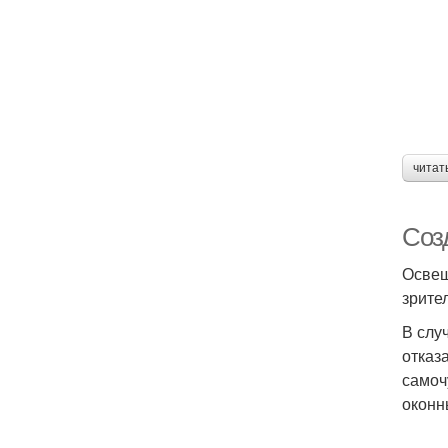
читат
Соз
Освещ
зрите
В слу
отказ
самоч
оконн