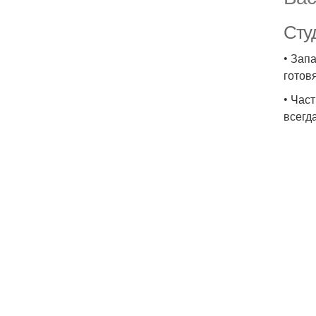
Студ
• Зап
готов
• Час
всегд