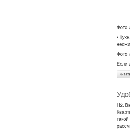
Фото и
• Кух
неожи
Фото 
Если 
читат
Удо
H2. В
Кварт
такой
рассм