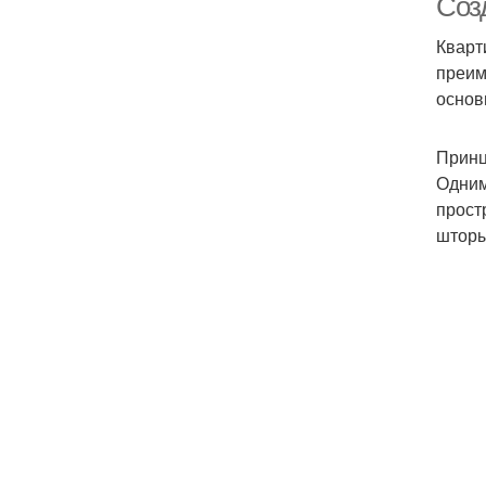
Соз
Кварт
преим
основ
Принц
Одним
прост
шторы