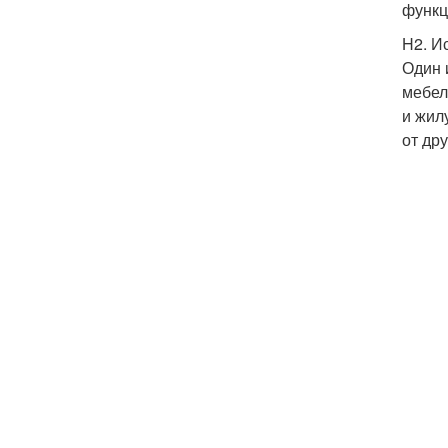
функц
H2. И
Один 
мебел
и жил
от дру