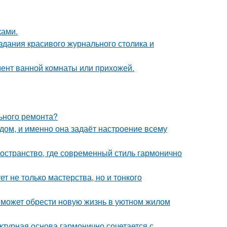
ками.
здания красивого журнального столика и
мент ванной комнаты или прихожей.
льного ремонта?
в дом, и именно она задаёт настроение всему
остранство, где современный стиль гармонично
т не только мастерства, но и тонкого
 может обрести новую жизнь в уютном жилом
ктурная основа гармонично сочетается с