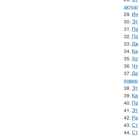
актуа
29.
Ин
30.
Эт
31.
Пр
32.
По
33.
Дж
34.
Ка
35.
Хо
36.
Чт
37.
Де
повер
38.
Эт
39.
Ка
40.
Пр
41.
Эт
42.
Ра
43.
Ст
44.
Ст