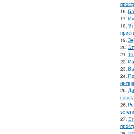
прост
16.
Ба
17.
Ид
18.
Эт
прист
19.
Зе
20.
Эт
21.
Та
22.
Ищ
23.
Ва
24.
Пр
интер
25.
Ди
сочет
26.
Ре
эстети
27.
Эт
прост
28.
Эт