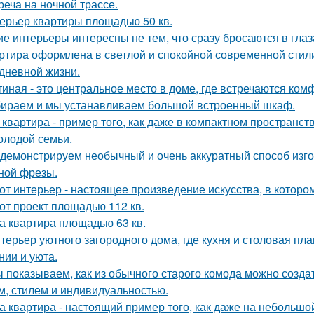
реча на ночной трассе.
ерьер квартиры площадью 50 кв.
ие интерьеры интересны не тем, что сразу бросаются в глаза
ртира оформлена в светлой и спокойной современной стил
дневной жизни.
тиная - это центральное место в доме, где встречаются ком
ираем и мы устанавливаем большой встроенный шкаф.
 квартира - пример того, как даже в компактном простран
олодой семьи.
демонстрируем необычный и очень аккуратный способ изго
ной фрезы.
от интерьер - настоящее произведение искусства, в которо
от проект площадью 112 кв.
а квартира площадью 63 кв.
терьер уютного загородного дома, где кухня и столовая пл
нии и уюта.
 показываем, как из обычного старого комода можно создат
м, стилем и индивидуальностью.
а квартира - настоящий пример того, как даже на небольш