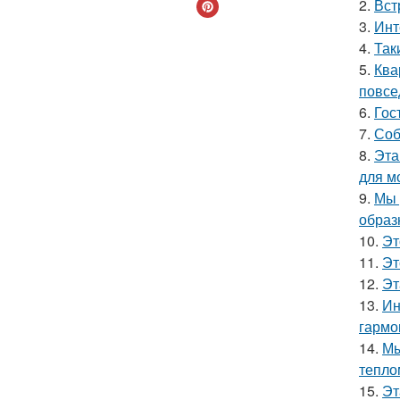
2.
Вст
3.
Инт
4.
Так
5.
Ква
повсе
6.
Гос
7.
Соб
8.
Эта
для м
9.
Мы 
образ
10.
Эт
11.
Эт
12.
Эт
13.
Ин
гармо
14.
Мы
тепло
15.
Эт