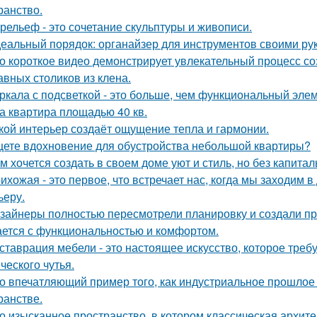
ранство.
рельеф - это сочетание скульптуры и живописи.
еальный порядок: органайзер для инструментов своими ру
о короткое видео демонстрирует увлекательный процесс со
авных столиков из клена.
ркала с подсветкой - это больше, чем функциональный эле
а квартира площадью 40 кв.
кой интерьер создаёт ощущение тепла и гармонии.
ете вдохновение для обустройства небольшой квартиры?
м хочется создать в своем доме уют и стиль, но без капита
ихожая - это первое, что встречает нас, когда мы заходим 
ьеру.
зайнеры полностью пересмотрели планировку и создали пр
ается с функциональностью и комфортом.
ставрация мебели - это настоящее искусство, которое требуе
ческого чутья.
о впечатляющий пример того, как индустриальное прошлое
ранстве.
о изысканное пространство, в котором классическая архите