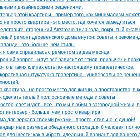
льными дизайнерскими решениями.
терьер этой квартиры - пример того, как минимализм може
о не просто квартира - это место, где хочется замедлиться.
едставьте: старенький Airstream 1974 года, покрытый ржав
лный ремонт деревенского дома внутри: советы и рекомен
апанди - это больше, чем стиль.
к я сама справилась с ремонтом за два месяца
роший вопрос - и тут всё зависит от стиля, привычек и прак
о-то в таких клипах есть по-настоящему терапевтическое.
коративная штукатурка травертино - универсальное решен
хностей.
а квартира - не просто место для жизни, а пространство, в 
к сделать теплый пол: основные методы и советы
остор, свет и уют - всё, что мы любим в загородной жизни, 
от интерьер - больше, чем просто квартира.
ма для зеркала своими руками - просто, стильно, с душой!
андартные размеры обеденного стола для 8 человек: полно
ол для шести: как выбрать идеальный вариант для вашего 