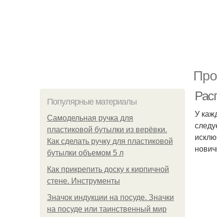
Про
Рас
Популярные материалы
У каж
Самодельная ручка для
следу
пластиковой бутылки из верёвки.
исклю
Как сделать ручку для пластиковой
нович
бутылки объемом 5 л
Как прикрепить доску к кирпичной
стене. Инструменты
Значок индукции на посуде. Значки
на посуде или таинственный мир