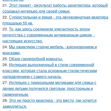
21.
Этот проект - результат работы архитектора, который
создавал интерьер для своей семьи.
22.
Суперстильная и яркая - эта двухкомнатная квартира
площадью 55 кв.
23.
То, как здесь соединили элегантность эпохи
регентства с современным антикварным шиком, -
настоящее искусство.
24.
Мы оживляем старую мебель - вдохновением и
красками.
25.
Обзор гардеробной комнаты.
26.
Интерьер выполненный в стиле современной
классики, которая стала основным стилистическим
направлением с самого начала.
27.
Интерьер с природными мотивами для семьи с
двумя детьми получился светлым, просторным и
гармоничным.
28.
Это не просто квартира - это место, где хочется
замедлиться.