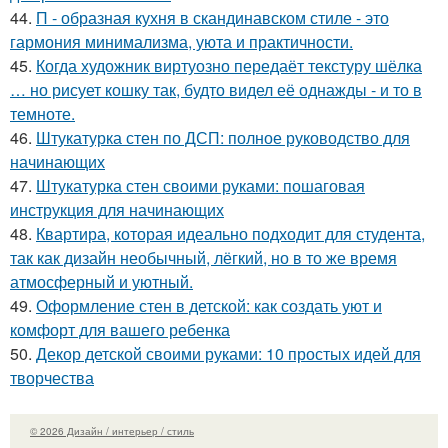
44.
П - образная кухня в скандинавском стиле - это
гармония минимализма, уюта и практичности.
45.
Когда художник виртуозно передаёт текстуру шёлка
… но рисует кошку так, будто видел её однажды - и то в
темноте.
46.
Штукатурка стен по ДСП: полное руководство для
начинающих
47.
Штукатурка стен своими руками: пошаговая
инструкция для начинающих
48.
Квартира, которая идеально подходит для студента,
так как дизайн необычный, лёгкий, но в то же время
атмосферный и уютный.
49.
Оформление стен в детской: как создать уют и
комфорт для вашего ребенка
50.
Декор детской своими руками: 10 простых идей для
творчества
© 2026 Дизайн / интерьер / стиль