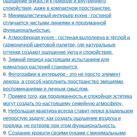
ощущение близости к природе и внутреннего
спокойствия, даже в компактном пространстве.
3.
Минималистичный интерьер кухни - гостиной
отличается чистыми линиями и продуманной
функциональностью.
4.
Атмосферная кухня - гостиная выполнена в тёплой и
гармоничной цветовой палитре, где натуральные
оттенки создают ощущение уюта и спокойствия.
5.
Зимний период настоящим испытанием для
комнатных растений становится.
6.
Фотографии в интерьере - это не просто элемент
декора, а способ наполнить пространство эмоциями,
воспоминаниями и личным смыслом.
7.
Пример того, как продуманность и спокойная эстетика
могут создать по-настоящему семейную атмосферу.
8.
Небольшая квартира всегда ставит перед владельцем
непростую задачу: как создать ощущение воздуха и
порядка, не потеряв при этом функциональность.
9.
Создание кровати своими руками с минимальными