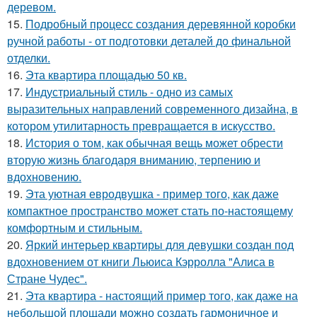
деревом.
15.
Подробный процесс создания деревянной коробки
ручной работы - от подготовки деталей до финальной
отделки.
16.
Эта квартира площадью 50 кв.
17.
Индустриальный стиль - одно из самых
выразительных направлений современного дизайна, в
котором утилитарность превращается в искусство.
18.
История о том, как обычная вещь может обрести
вторую жизнь благодаря вниманию, терпению и
вдохновению.
19.
Эта уютная евродвушка - пример того, как даже
компактное пространство может стать по-настоящему
комфортным и стильным.
20.
Яркий интерьер квартиры для девушки создан под
вдохновением от книги Льюиса Кэрролла "Алиса в
Стране Чудес".
21.
Эта квартира - настоящий пример того, как даже на
небольшой площади можно создать гармоничное и