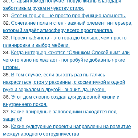
30.
Старый комод получает новую жизнь благодаря
заботливым рукам и чувству стиля.
31.
Этот интерьер - не просто про функциональность.
32.
Сочетание пола и стен - важный элемент интерьера,
который задаёт атмосферу всего пространства.
33.
Проект кабинета - это гораздо больше, чем просто
планировка и выбор мебели.
34.
Когда интерьер кажется "Слишком Спокойным" или
чего-то явно не хватает - попробуйте добавить яркие
шторы.
35.
В том случае, если вы хоть раз пытались
накраситься, стоя у раковины, с косметичкой в одной
руке и зеркалом в другой - значит, да, нужен.
36.
Этот дом словно создан для душевной жизни и
внутреннего покоя.
37.
Какие природные заповедники находятся под
защитой
38.
Какие культурные проекты направлены на развитие
международного сотрудничества