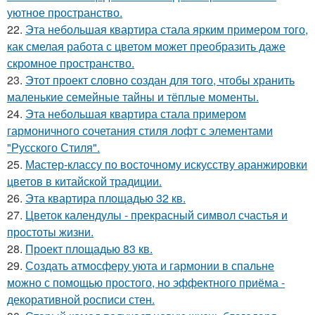
уютное пространство.
22.
Эта небольшая квартира стала ярким примером того,
как смелая работа с цветом может преобразить даже
скромное пространство.
23.
Этот проект словно создан для того, чтобы хранить
маленькие семейные тайны и тёплые моменты.
24.
Эта небольшая квартира стала примером
гармоничного сочетания стиля лофт с элементами
"Русского Стиля".
25.
Мастер-классу по восточному искусству аранжировки
цветов в китайской традиции.
26.
Эта квартира площадью 32 кв.
27.
Цветок календулы - прекрасный символ счастья и
простоты жизни.
28.
Проект площадью 83 кв.
29.
Создать атмосферу уюта и гармонии в спальне
можно с помощью простого, но эффектного приёма -
декоративной росписи стен.