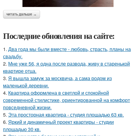
читать дальше →
Последние обновления на сайте:
1.
Два года мы были вместе - любовь, страсть, планы на
свадьбу.
2.
Мне уже 56, я одна после развода, живу в старенькой
квартире отца.
3.
Я вышла замуж за москвича, а сама родом из
маленькой деревни.
4.
Квартира оформлена в светлой и спокойной
современной стилистике, ориентированной на комфорт
повседневной жизни.
5.
Эта просторная квартира - студия площадью 63 кв.
6.
Яркий и динамичный проект квартиры - студии
площадью 30 кв.