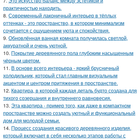
7.
Это искусство баланс между эстетикой и
практичностью находить.
8.
Современный лаконичный интерьер в тёплых
оттенках - это пространство, в котором минимализм
сочетается с ощущением уюта и спокойствия.
9.
Обновлённая ванная комната получилась светлой,
аккуратной и очень уютной.
10.
Покрытие деревянного пола глубоким насыщенным
чёрным цветом.
11.
В основе всего интерьера - яркий брусничный
холодильник, который стал главным визуальным
акцентом и центром притяжения в пространстве.
12.
Квартира, в которой каждая деталь будто создана для
тихого созерцания и внутреннего равновесия.
13.
Эта квартира - пример того, как даже в компактном
пространстве можно создать уютный и функциональный
дом для молодой семьи.
14.
Процесс создания красивого деревянного изделия,
который включает в себя несколько этапов работы с