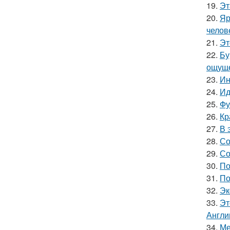
19.
Эт
20.
Яр
челов
21.
Эт
22.
Бу
ощуще
23.
Ин
24.
Ид
25.
Фу
26.
Кр
27.
В 
28.
Со
29.
Со
30.
По
31.
По
32.
Эк
33.
Эт
Англи
34.
Ме