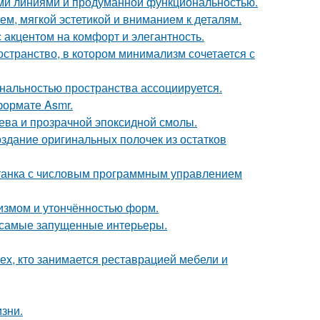
ыми линиями и продуманной функциональностью.
м, мягкой эстетикой и вниманием к деталям.
 акцентом на комфорт и элегантность.
остранство, в котором минимализм сочетается с
нальностью пространства ассоциируется.
ормате Asmr.
рева и прозрачной эпоксидной смолы.
оздание оригинальных полочек из остатков
станка с числовым программным управлением
лизмом и утончённостью форм.
в самые запущенные интерьеры.
ех, кто занимается реставрацией мебели и
зни.