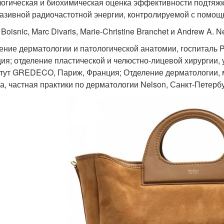
логическая и биохимическая оценка эффективности подтяж
азивной радиочастотной энергии, контролируемой с помо
 Boisnic, Marc Divaris, Marie-Christine Branchet и Andrew A. 
ение дерматологии и патологической анатомии, госпиталь P
ия; отделение пластической и челюстно-лицевой хирургии, ун
тут GREDECO, Париж, Франция; Отделение дерматологии, м
а, частная практики по дерматологии Nelson, Санкт-Петерб