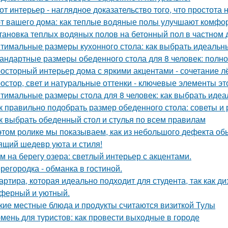
от интерьер - наглядное доказательство того, что простота 
т вашего дома: как теплые водяные полы улучшают комфо
тановка теплых водяных полов на бетонный пол в частном 
тимальные размеры кухонного стола: как выбрать идеальн
андартные размеры обеденного стола для 8 человек: полно
осторный интерьер дома с яркими акцентами - сочетание лё
остор, свет и натуральные оттенки - ключевые элементы эт
тимальные размеры стола для 8 человек: как выбрать идеа
к правильно подобрать размер обеденного стола: советы и
к выбрать обеденный стол и стулья по всем правилам
этом ролике мы показываем, как из небольшого дефекта обы
ящий шедевр уюта и стиля!
м на берегу озера: светлый интерьер с акцентами.
регородка - обманка в гостиной.
артира, которая идеально подходит для студента, так как ди
ферный и уютный.
кие местные блюда и продукты считаются визиткой Тулы
мень для туристов: как провести выходные в городе