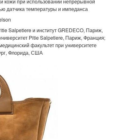
ки кожи при использовании непрерывной
щью датчика температуры и импеданса
Nelson
itie Salpetiere и институт GREDECO, Париж,
иверситет Pitie Salpetiere, Париж, Франция;
едицинский факультет при университете
ург, Флорида, США