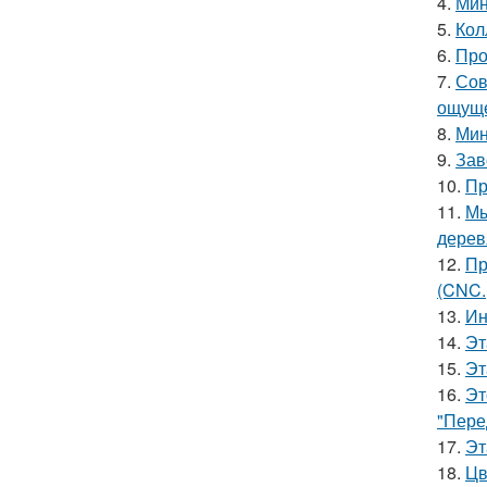
4.
Мин
5.
Кол
6.
Про
7.
Сов
ощуще
8.
Мин
9.
Зав
10.
Пр
11.
Мы
дерев
12.
Пр
(CNC.
13.
Ин
14.
Эт
15.
Эт
16.
Эт
"Пере
17.
Эт
18.
Цв