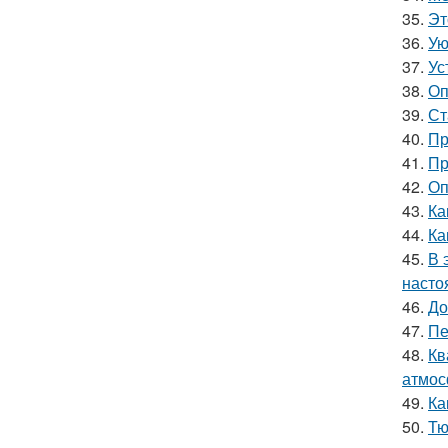
35.
Эт
36.
Ую
37.
Ус
38.
Оп
39.
Ст
40.
Пр
41.
Пр
42.
Оп
43.
Ка
44.
Ка
45.
В 
насто
46.
До
47.
Пе
48.
Кв
атмос
49.
Ка
50.
Тю