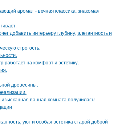
ающий аромат - вечная классика, знакомая
гивает.
очет добавить интерьеру глубину, элегантность и
ческую строгость.
ьности.
 работает на комфорт и эстетику.
ия.
льной древесины.
реализации.
я изысканная ванная комната получилась!
дации
жанность, уют и особая эстетика старой доброй