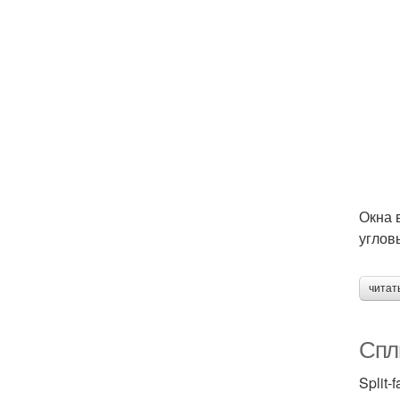
Окна 
углов
читат
Спли
Split