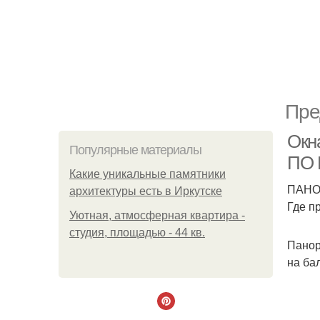
Пре
Окн
Популярные материалы
ПО
Какие уникальные памятники
ПАНО
архитектуры есть в Иркутске
Где п
Уютная, атмосферная квартира -
студия, площадью - 44 кв.
Панор
на ба