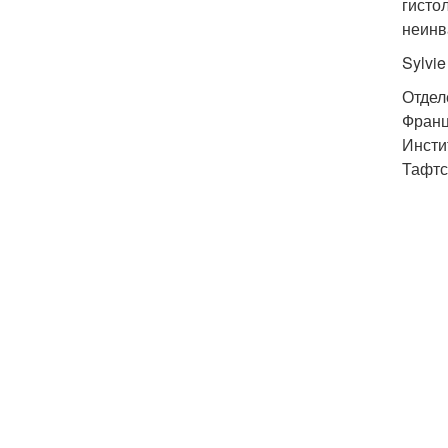
гисто
неинв
Sylvie
Отдел
Франц
Инсти
Тафтс