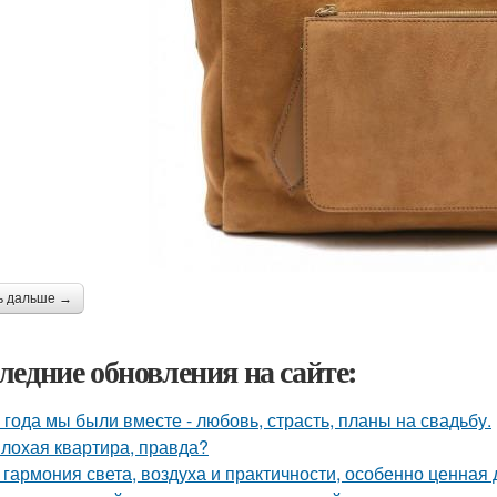
ь дальше →
ледние обновления на сайте:
 года мы были вместе - любовь, страсть, планы на свадьбу.
лохая квартира, правда?
 гармония света, воздуха и практичности, особенно ценная