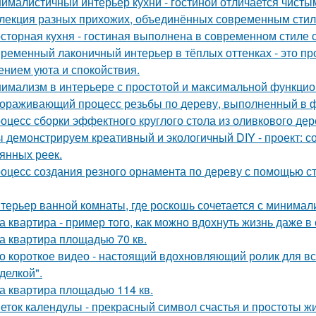
ималистичный интерьер кухни - гостиной отличается чист
лекция разных прихожих, объединённых современным стиле
сторная кухня - гостиная выполнена в современном стиле с
ременный лаконичный интерьер в тёплых оттенках - это пр
нием уюта и спокойствия.
имализм в интерьере с простотой и максимальной функцио
ораживающий процесс резьбы по дереву, выполненный в ф
оцесс сборки эффектного круглого стола из оливкового де
 демонстрируем креативный и экологичный DIY - проект: с
янных реек.
оцесс создания резного орнамента по дереву с помощью 
терьер ванной комнаты, где роскошь сочетается с минима
а квартира - пример того, как можно вдохнуть жизнь даже 
а квартира площадью 70 кв.
о короткое видео - настоящий вдохновляющий ролик для вс
делкой".
а квартира площадью 114 кв.
еток календулы - прекрасный символ счастья и простоты жи