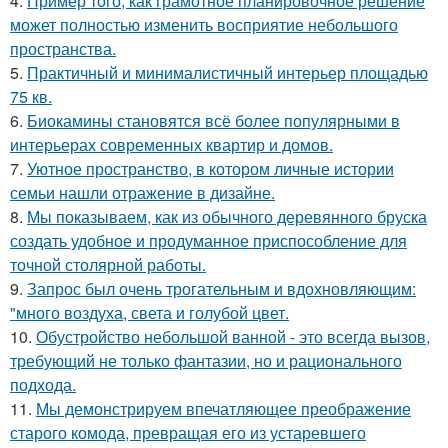
4.
Пример того, как грамотное планировочное решение
может полностью изменить восприятие небольшого
пространства.
5.
Практичный и минималистичный интерьер площадью
75 кв.
6.
Биокамины становятся всё более популярными в
интерьерах современных квартир и домов.
7.
Уютное пространство, в котором личные истории
семьи нашли отражение в дизайне.
8.
Мы показываем, как из обычного деревянного бруска
создать удобное и продуманное приспособление для
точной столярной работы.
9.
Запрос был очень трогательным и вдохновляющим:
"много воздуха, света и голубой цвет.
10.
Обустройство небольшой ванной - это всегда вызов,
требующий не только фантазии, но и рационального
подхода.
11.
Мы демонстрируем впечатляющее преображение
старого комода, превращая его из устаревшего