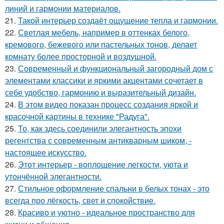
линий и гармонии материалов.
21.
Такой интерьер создаёт ощущение тепла и гармонии.
22.
Светлая мебель, например в оттенках белого,
кремового, бежевого или пастельных тонов, делает
комнату более просторной и воздушной.
23.
Современный и функциональный загородный дом с
элементами классики и яркими акцентами сочетает в
себе удобство, гармонию и выразительный дизайн.
24.
В этом видео показан процесс создания яркой и
красочной картины в технике "Радуга".
25.
То, как здесь соединили элегантность эпохи
регентства с современным антикварным шиком, -
настоящее искусство.
26.
Этот интерьер - воплощение легкости, уюта и
утончённой элегантности.
27.
Стильное оформление спальни в белых тонах - это
всегда про лёгкость, свет и спокойствие.
28.
Красиво и уютно - идеальное пространство для