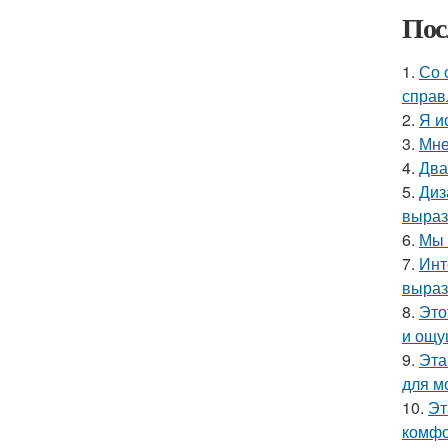
Пос
1.
Со 
справ
2.
Я и
3.
Мне
4.
Два
5.
Диз
выраз
6.
Мы 
7.
Инт
выраз
8.
Это
и ощу
9.
Эта
для м
10.
Эт
комфо