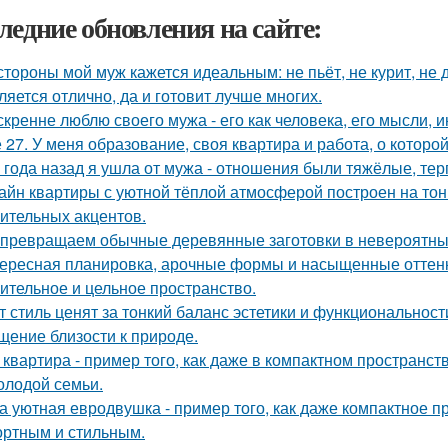
ледние обновления на сайте:
стороны мой муж кажется идеальным: не пьёт, не курит, не 
ляется отлично, да и готовит лучше многих.
скренне люблю своего мужа - его как человека, его мысли, 
 27. У меня образование, своя квартира и работа, о которой
 года назад я ушла от мужа - отношения были тяжёлые, тер
айн квартиры с уютной тёплой атмосферой построен на тон
ительных акцентов.
превращаем обычные деревянные заготовки в невероятны
ересная планировка, арочные формы и насыщенные оттенк
ительное и цельное пространство.
т стиль ценят за тонкий баланс эстетики и функциональност
щение близости к природе.
 квартира - пример того, как даже в компактном простран
олодой семьи.
а уютная евродвушка - пример того, как даже компактное п
ртным и стильным.