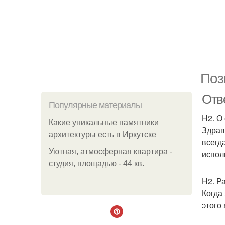
Поз
Отв
Популярные материалы
H2. О
Какие уникальные памятники
Здрав
архитектуры есть в Иркутске
всегд
Уютная, атмосферная квартира -
испол
студия, площадью - 44 кв.
H2. Р
Когда
этого