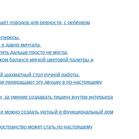
даёт поводов для ревности, с ребёнком
интересы.
 я давно мечтала.
петь дальше просто не могла.
ком балансе мягкой цветовой палитры и
й шахматный стол ручной работы.
и превращают эту двушку в по-настоящему
и, за умение создавать тишину внутри интерьера
стве можно создать уютный и функциональный дом
ространство может стать по-настоящему