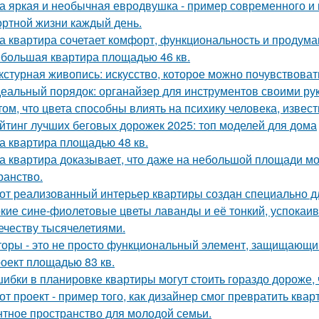
а яркая и необычная евродвушка - пример современного и 
ртной жизни каждый день.
а квартира сочетает комфорт, функциональность и продума
большая квартира площадью 46 кв.
кстурная живопись: искусство, которое можно почувствоват
еальный порядок: органайзер для инструментов своими ру
том, что цвета способны влиять на психику человека, извест
йтинг лучших беговых дорожек 2025: топ моделей для дома
а квартира площадью 48 кв.
а квартира доказывает, что даже на небольшой площади м
ранство.
от реализованный интерьер квартиры создан специально д
кие сине-фиолетовые цветы лаванды и её тонкий, успокаив
ечеству тысячелетиями.
оры - это не просто функциональный элемент, защищающий
оект площадью 83 кв.
ибки в планировке квартиры могут стоить гораздо дороже, 
от проект - пример того, как дизайнер смог превратить ква
нтное пространство для молодой семьи.