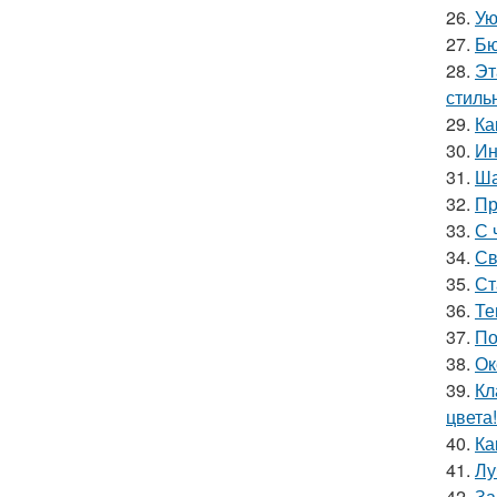
26.
Ую
27.
Бю
28.
Эт
стильн
29.
Ка
30.
Ин
31.
Ша
32.
Пр
33.
С 
34.
Св
35.
Ст
36.
Те
37.
По
38.
Ок
39.
Кл
цвета!
40.
Ка
41.
Лу
42.
За