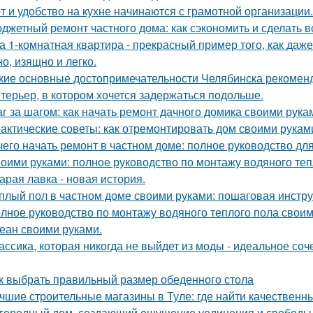
т и удобство на кухне начинаются с грамотной организации.
джетный ремонт частного дома: как сэкономить и сделать 
а 1-комнатная квартира - прекрасный пример того, как да
о, изящно и легко.
кие основные достопримечательности Челябинска рекоменд
терьер, в котором хочется задержаться подольше.
г за шагом: как начать ремонт дачного домика своими рука
актические советы: как отремонтировать дом своими рукам
чего начать ремонт в частном доме: полное руководство д
оими руками: полное руководство по монтажу водяного теп
арая лавка - новая история.
плый пол в частном доме своими руками: пошаговая инстр
лное руководство по монтажу водяного теплого пола свои
еан своими руками.
ассика, которая никогда не выйдет из моды - идеальное соч
к выбрать правильный размер обеденного стола
чшие строительные магазины в Туле: где найти качествен
городный дом, создающий ощущение уединения и свободы, -