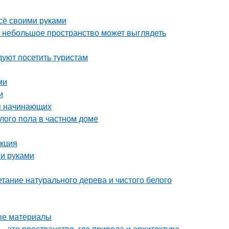
всё своими руками
же небольшое пространство может выглядеть
уют посетить туристам
ми
и
ля начинающих
лого пола в частном доме
укция
ми руками
етание натурального дерева и чистого белого
ные материалы
 это пространство, где природа и архитектура