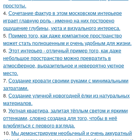
простоты.
4.
Сочетание фактур в этом московском интерьере
играет главную роль - именно на них построено
ощущение глубины, уюта и визуального интереса.
5.
Пример того, как даже компактное пространство
может стать полноценным и очень удобным для жизни.
6.
Этот интерьер - отличный пример того, как даже
небольшое пространство можно превратить в
атмосферное, выразительное и невероятно уютное
место.
7.
Создание кровати своими руками с минимальными
затратами.
8.
Создание уличной новогодней ёлки из натуральных
материалов.
9.
Уютная квартира, залитая тёплым светом и яркими
оттенками, словно создана для того, чтобы в неё
влюбляться с первого взгляда.
10.
Мы демонстрируем необычный и очень аккуратный