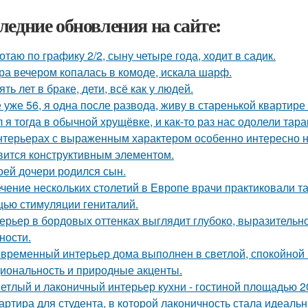
ледние обновления на сайте:
отаю по графику 2/2, сыну четыре года, ходит в садик.
ра вечером копалась в комоде, искала шарф.
ять лет в браке, дети, всё как у людей.
 уже 56, я одна после развода, живу в старенькой квартире 
 я тогда в обычной хрущёвке, и как-то раз нас одолели тара
нтерьерах с выраженным характером особенно интересно на
вится конструктивным элементом.
оей дочери родился сын.
ечение нескольких столетий в Европе врачи практиковали т
ью стимуляции гениталий.
ерьер в бордовых оттенках выглядит глубоко, выразительно
ности.
временный интерьер дома выполнен в светлой, спокойной 
иональность и природные акценты.
етлый и лаконичный интерьер кухни - гостиной площадью 20
артира для студента, в которой лаконичность стала идеаль