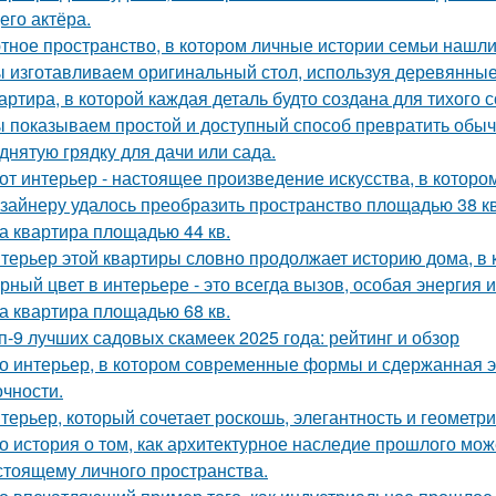
его актёра.
тное пространство, в котором личные истории семьи нашли
 изготавливаем оригинальный стол, используя деревянные 
артира, в которой каждая деталь будто создана для тихого 
 показываем простой и доступный способ превратить обы
днятую грядку для дачи или сада.
от интерьер - настоящее произведение искусства, в которо
зайнеру удалось преобразить пространство площадью 38 кв
а квартира площадью 44 кв.
терьер этой квартиры словно продолжает историю дома, в 
рный цвет в интерьере - это всегда вызов, особая энергия 
а квартира площадью 68 кв.
п-9 лучших садовых скамеек 2025 года: рейтинг и обзор
о интерьер, в котором современные формы и сдержанная э
очности.
терьер, который сочетает роскошь, элегантность и геометри
о история о том, как архитектурное наследие прошлого мож
стоящему личного пространства.