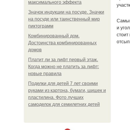
максимального эффекта
участ
Значок индукции на посуде. Значки
на посуде или таинственный мир
Самым
пиктограмм
и уго
стоит
Комбинированный дом.
отсыпа
Достоинства комбинированных
домов
Платит ли за лифт первый этаж.
Когда можно не платить за лифт:
новые правила
Поделки для детей 7 лет своими
руками из картона, бумаги, шишек и
пластилина. Фото лучших
самоделок для семилетних детей