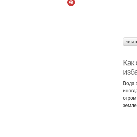
читат
Как
изб
Вода 
иногд
огром
земле