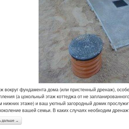
ж вокруг фундамента дома (или пристенный дренаж), особен
пления (а цокольный этаж коттеджа от не запланированног
м нижних этаже) и ваш уютный загородный домик прослужит 
поколение вашей семьи. В каких случаях необходим дренаж
ь дальше →