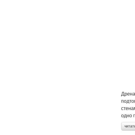
Дрена
подто
стена
одно 
читат