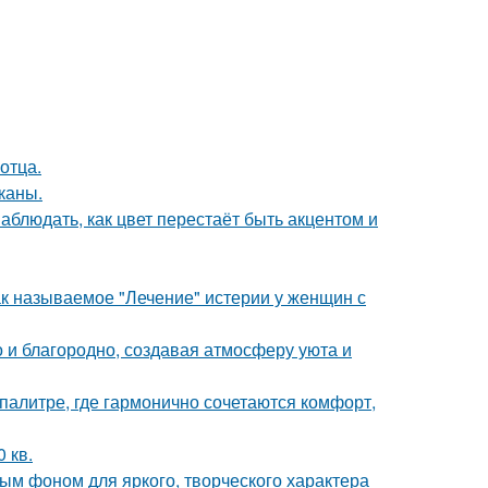
отца.
каны.
блюдать, как цвет перестаёт быть акцентом и
ак называемое "Лечение" истерии у женщин с
 и благородно, создавая атмосферу уюта и
палитре, где гармонично сочетаются комфорт,
 кв.
ным фоном для яркого, творческого характера