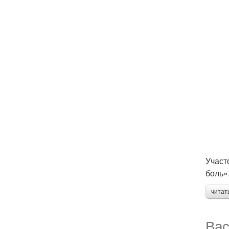
Участ
боль»
читат
Вас