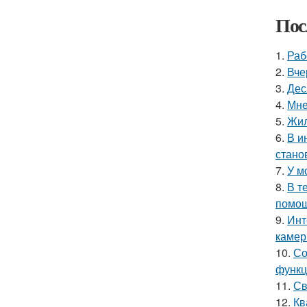
Пос
1.
Раб
2.
Вче
3.
Дес
4.
Мне
5.
Жил
6.
В и
стано
7.
У м
8.
В т
помощ
9.
Инт
камер
10.
Со
функц
11.
Св
12.
Кв