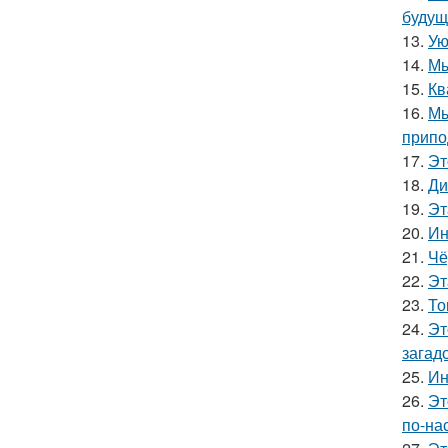
будущ
13.
Ую
14.
Мы
15.
Кв
16.
Мы
припо
17.
Эт
18.
Ди
19.
Эт
20.
Ин
21.
Чё
22.
Эт
23.
То
24.
Эт
загад
25.
Ин
26.
Эт
по-на