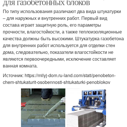
для газобетонных блоков
По типу использования различают два вида штукатурки
– для наружных и внутренних работ. Первый вид
состава играет защитную роль, его параметры
прочности, влагостойкости, а также теплоизоляционные
качества должны быть высокими. Штукатурка газобетона
для внутренних работ используется для отделки стен
дома, следовательно, показатели влагостойкости не
являются первоочередными, исключение составляет
ванная комната.
Источник: https://milyj-dom.ru-land.com/stati/penobeton-
chem-shtukaturit-osobennosti-shtukaturki-penoblokov