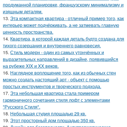
продуманной планировке, французскому минимализму и
изящным деталям.
13.
Эта компактная квартира - отличный пример того, как
интерьер может подчёркивать, а не затмевать главную
ценность пространства.
14.
Квартира, в которой каждая деталь будто создана для
тихого созерцания и внутреннего равновесия.
15.
Стиль модерн - один из самых утончённых и
выразительных направлений в дизайне, появившийся
на рубеже XIX и XX веков.
16.
Наглядное воплощение того, как из обычных стен
можно создать настоящий арт - объект с помощью
простых инструментов и творческого подхода.
17.
Эта небольшая квартира стала примером
гармоничного сочетания стиля лофт с элементами
"Русского Стиля".
18.
Небольшая студия площадью 29 кв.
19.
Этот просторный дом площадью 350 кв.