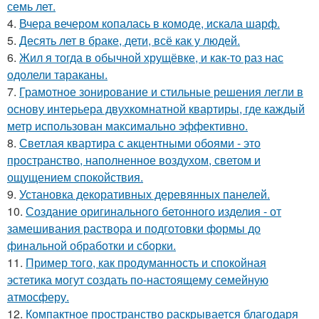
семь лет.
4.
Вчера вечером копалась в комоде, искала шарф.
5.
Десять лет в браке, дети, всё как у людей.
6.
Жил я тогда в обычной хрущёвке, и как-то раз нас
одолели тараканы.
7.
Грамотное зонирование и стильные решения легли в
основу интерьера двухкомнатной квартиры, где каждый
метр использован максимально эффективно.
8.
Светлая квартира с акцентными обоями - это
пространство, наполненное воздухом, светом и
ощущением спокойствия.
9.
Установка декоративных деревянных панелей.
10.
Создание оригинального бетонного изделия - от
замешивания раствора и подготовки формы до
финальной обработки и сборки.
11.
Пример того, как продуманность и спокойная
эстетика могут создать по-настоящему семейную
атмосферу.
12.
Компактное пространство раскрывается благодаря