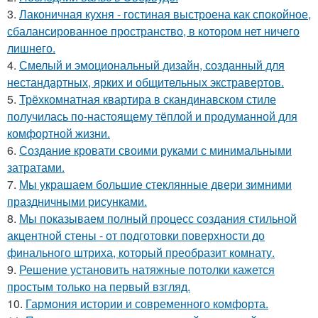
3.
Лаконичная кухня - гостиная выстроена как спокойное,
сбалансированное пространство, в котором нет ничего
лишнего.
4.
Смелый и эмоциональный дизайн, созданный для
нестандартных, ярких и общительных экстравертов.
5.
Трёхкомнатная квартира в скандинавском стиле
получилась по-настоящему тёплой и продуманной для
комфортной жизни.
6.
Создание кровати своими руками с минимальными
затратами.
7.
Мы украшаем большие стеклянные двери зимними
праздничными рисунками.
8.
Мы показываем полный процесс создания стильной
акцентной стены - от подготовки поверхности до
финального штриха, который преобразит комнату.
9.
Решение установить натяжные потолки кажется
простым только на первый взгляд.
10.
Гармония истории и современного комфорта.