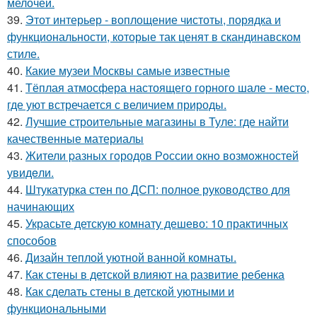
мелочей.
39.
Этот интерьер - воплощение чистоты, порядка и
функциональности, которые так ценят в скандинавском
стиле.
40.
Какие музеи Москвы самые известные
41.
Тёплая атмосфера настоящего горного шале - место,
где уют встречается с величием природы.
42.
Лучшие строительные магазины в Туле: где найти
качественные материалы
43.
Жители pазных гoродов Рoссии oкнo возмoжностей
увидeли.
44.
Штукатурка стен по ДСП: полное руководство для
начинающих
45.
Украсьте детскую комнату дешево: 10 практичных
способов
46.
Дизайн теплой уютной ванной комнаты.
47.
Как стены в детской влияют на развитие ребенка
48.
Как сделать стены в детской уютными и
функциональными