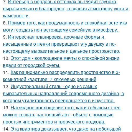
7.
Интерьер в бордовых оттенках выглядит глубоко,
выразительно и благородно, создавая атмосферу уюта и
камерности.
8.
Пример того, как продуманность и спокойная эстетика
могут создать по-настоящему семейную атмосферу.
9.
Интересная планировка, арочные формы и
насыщенные оттенки превращают эту двушку в по-
настоящему выразительное и цельное пространство.
10.
Этот дом - воплощение мечты о спокойной жизни
вдали от городской суеты.
11.
Как рационально распределить пространство в 3-
комнатной квартире: 7 ключевых решений
12.
Индустриальный стиль - одно из самых
выразительных направлений современного дизайна, в
котором утилитарность превращается в искусство.
13.
Наглядное воплощение того, как из обычных стен
можно создать настоящий арт - объект с помощью
простых инструментов и творческого подхода.
14.
Эта квартира доказывает, что даже на небольшой