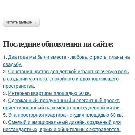
читать дальше →
Последние обновления на сайте:
1.
Два года мы были вместе - любовь, страсть, планы на
свадьбу.
2.
Сочетания цветов для детской играют ключевую роль
в создании уютного, спокойного и вдохновляющего
пространства.
3.
Интерьер квартиры площадью 50 кв.
4.
Сдержанный, продуманный и элегантный проект,
ориентированный на комфорт повседневной жизни.
5.
Эта просторная квартира - студия площадью 63 кв.
6.
Смелый и эмоциональный дизайн, созданный для
нестандартных, ярких и общительных экстравертов.