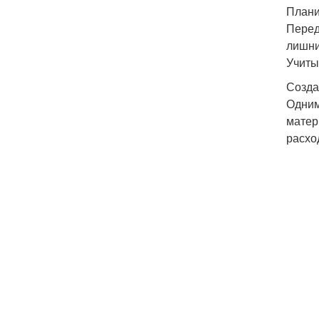
Плани
Перед
лишни
Учиты
Созда
Одним
матер
расхо