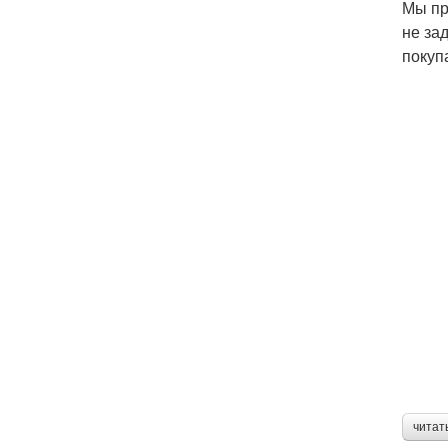
Мы пр
не за
покуп
читат