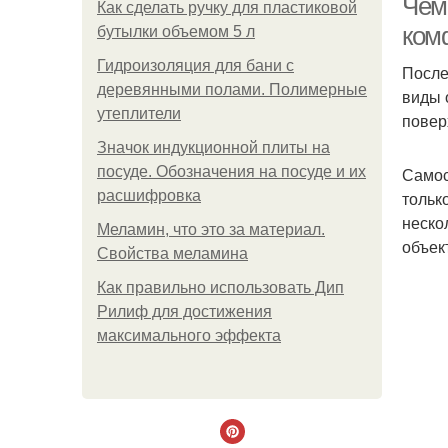
Чем
Как сделать ручку для пластиковой
ком
бутылки объемом 5 л
Гидроизоляция для бани с
После
деревянными полами. Полимерные
виды 
утеплители
повер
Значок индукционной плиты на
посуде. Обозначения на посуде и их
Самос
расшифровка
тольк
неско
Меламин, что это за материал.
объек
Свойства меламина
Как правильно использовать Дип
Рилиф для достижения
максимального эффекта