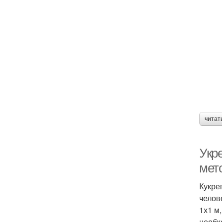
читат
Укр
мет
Кукре
челов
1х1 м
необх