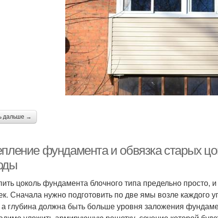
ь дальше →
епление фундамента и обвязка старых цо
оды
пить цоколь фундамента блочного типа предельно просто, и
ек. Сначала нужно подготовить по две ямы возле каждого у
, а глубина должна быть больше уровня заложения фундам
одимо уложить армирующую решетку, сечение которой будет