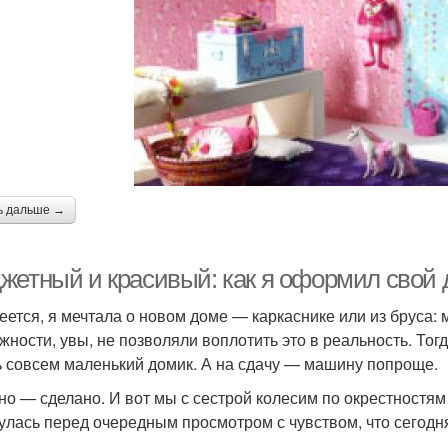
ь дальше →
жетный и красивый: как я оформил свой 
еется, я мечтала о новом доме — каркаснике или из бруса:
жности, увы, не позволяли воплотить это в реальность. То
ь совсем маленький домик. А на сдачу — машину попроще.
но — сделано. И вот мы с сестрой колесим по окрестностя
улась перед очередным просмотром с чувством, что сегодня