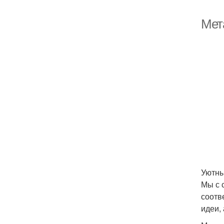
Мета
Уютны
Мы с 
соотв
идеи,