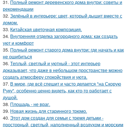
31.
Полный ремонт деревенского дома внутри: советы и
рекомендации
32.
Зелёный в интерьере: цвет, который дышит вместе с
домом.
33.
Китайская цветочная композиция.
34.
Внутренняя отделка загородного дома: как создать
уют и комфорт
35.
Полный ремонт старого дома внутри: где начать и как
не ошибиться
36.
Теплый, светлый и уютный - этот интерьер
доказывает, что даже в небольшом пространстве можно
создать атмосферу спокойствия и уюта.
37.
В мире, где всё спешит и часто делается "на Скорую
Руку", особенно ценно видеть, как кто-то работает с
душой.
38.
Площадь - не враг.
39.
Новая жизнь для старинного трюмо.
40.
Этот дом создан для семьи с тремя детьми -
просторный, светлый, наполненный воздухом и морским