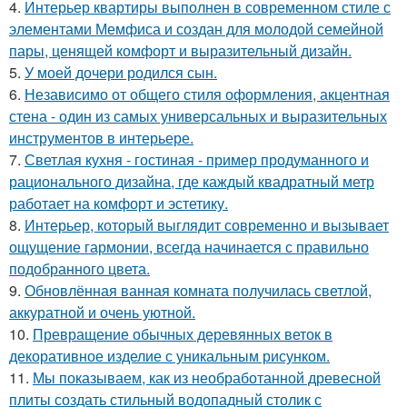
4.
Интерьер квартиры выполнен в современном стиле с
элементами Мемфиса и создан для молодой семейной
пары, ценящей комфорт и выразительный дизайн.
5.
У моей дочери родился сын.
6.
Независимо от общего стиля оформления, акцентная
стена - один из самых универсальных и выразительных
инструментов в интерьере.
7.
Светлая кухня - гостиная - пример продуманного и
рационального дизайна, где каждый квадратный метр
работает на комфорт и эстетику.
8.
Интерьер, который выглядит современно и вызывает
ощущение гармонии, всегда начинается с правильно
подобранного цвета.
9.
Обновлённая ванная комната получилась светлой,
аккуратной и очень уютной.
10.
Превращение обычных деревянных веток в
декоративное изделие с уникальным рисунком.
11.
Мы показываем, как из необработанной древесной
плиты создать стильный водопадный столик с