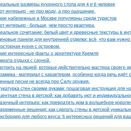
еальные размеры кухонного стола для 4 и 6 человек
от интерьер - не про моду, а про ощущение.
кие набережные в Москве популярны среди туристов
от интерьер - больше, чем просто квартира.
еальное сочетание: белый цвет и древесные текстуры в инт
еновые панели для внутренней отделки: всё, что вам нужно
осторная кухня с островом.
кие интересные факты о архитектуре Кремля
мната отдыха с сауной.
отреть на людей, которые действительно мастера своего дел
рамика - материал с характером, особенно когда речь идёт
енные песни не всегда про Силу оружия.
укатурка стен своими руками: пошаговая инструкция для 
центная стена в детской: как добавить уют и индивидуально
азочный интерьер: как превратить дом в волшебное короле
временные решения: как сделать стены в детской уникаль
ксбордер для любого вкуса: 5 интересных решений для ваш