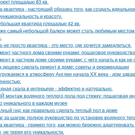
оект площадью 83 кв.
а квартира - настоящий образец того, как создать идеальн
функциональность и красоту.
большая квартира площадью 42 кв.
же самый небольшой балкон может стать любимым местом в
.
о не просто квартира - это место, где хочется замедлиться.
монт частного дома своими руками: пошаговое руководств
монт в частном доме своими руками: с чего начать и как не
к дешево сделать ремонт в доме: советы и рекомендации
гружаемся в атмосферу Англии начала XX века - дом эдва
ённостью.
дная скала в интерьере - эффектно и натурально.
Й монтаж водяного теплого пола под стяжку: пошаговая ин
о уникального в каждом музее
лный гид: как правильно сделать теплый пол в доме
г за шагом: полное руководство по установке водяного теп
а квартира - пример того, как можно бережно адаптироват
, не теряя его уникальности.