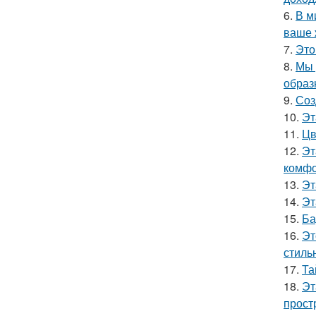
6.
В м
ваше 
7.
Это
8.
Мы 
образ
9.
Соз
10.
Эт
11.
Цв
12.
Эт
комфо
13.
Эт
14.
Эт
15.
Ба
16.
Эт
стиль
17.
Та
18.
Эт
прост