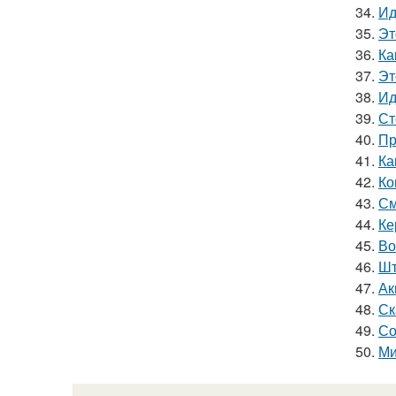
34.
Ид
35.
Эт
36.
Ка
37.
Эт
38.
Ид
39.
Ст
40.
Пр
41.
Ка
42.
Ко
43.
См
44.
Ке
45.
Во
46.
Шт
47.
Ак
48.
Ск
49.
Со
50.
Ми