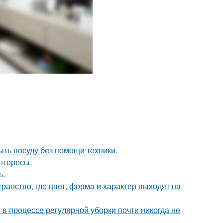
ыть посуду без помощи техники.
интересы.
ь.
ранство, где цвет, форма и характер выходят на
 в процессе регулярной уборки почти никогда не