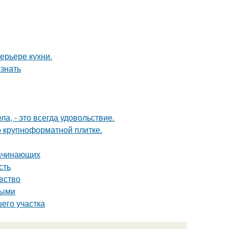
ерьере кухни.
 знать
а, - это всегда удовольствие.
 о крупноформатной плитке.
начинающих
сть
вство
ными
его участка