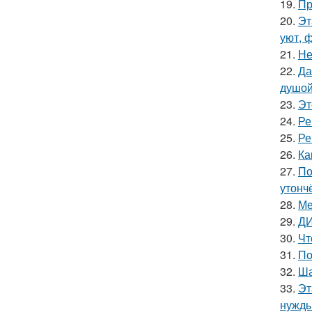
19.
Пр
20.
Эт
уют, 
21.
Не
22.
Да
душой
23.
Эт
24.
Ре
25.
Ре
26.
Ка
27.
По
утонч
28.
Ме
29.
ДИ
30.
Чт
31.
По
32.
Ша
33.
Эт
нужды