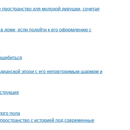
ое пространство для молодой девушки, сочетая
 доме, если подойти к его оформлению с
о
 ошибиться
рдианской эпохи с его неповторимым шармом и
струкция
лого пола
ь пространство с историей под современные