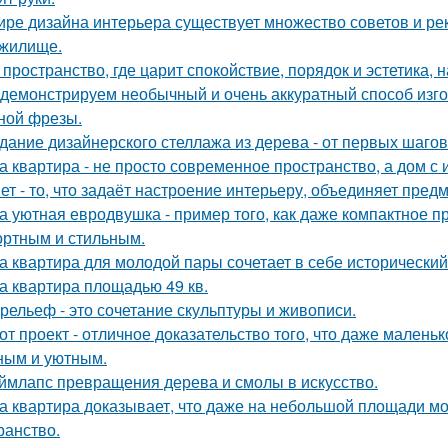
ире дизайна интерьера существует множество советов и р
жилище.
 пространство, где царит спокойствие, порядок и эстетика,
демонстрируем необычный и очень аккуратный способ изго
ной фрезы.
дание дизайнерского стеллажа из дерева - от первых шагов 
а квартира - не просто современное пространство, а дом с 
ет - то, что задаёт настроение интерьеру, объединяет пре
а уютная евродвушка - пример того, как даже компактное п
ртным и стильным.
а квартира для молодой пары сочетает в себе историческ
а квартира площадью 49 кв.
рельеф - это сочетание скульптуры и живописи.
от проект - отличное доказательство того, что даже мален
ным и уютным.
ймлапс превращения дерева и смолы в искусство.
а квартира доказывает, что даже на небольшой площади м
ранство.