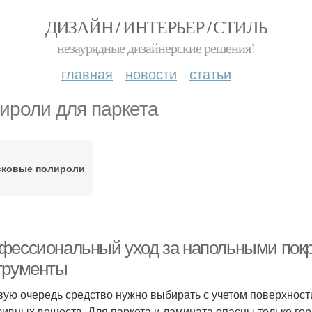
ДИЗАЙН / ИНТЕРЬЕР / СТИЛЬ
незаурядные дизайнерские решения!
главная
новости
статьи
ироли для паркета
сковые полироли
фессиональный уход за напольными покр
трументы
вую очередь средство нужно выбирать с учетом поверхности
сивных веществ. Для паркета и ламината опасны только гор