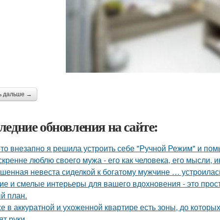
ь дальше →
ледние обновления на сайте:
-то внезапно я решила устроить себе "Ручной Режим" и пом
скренне люблю своего мужа - его как человека, его мысли, 
шенная невеста сиделкой к богатому мужчине … устроилас
ие и смелые интерьеры для вашего вдохновения - это прост
й план.
е в аккуратной и ухоженной квартире есть зоны, до которых
ят руки.