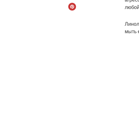
любой
Линол
мыть 