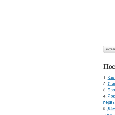
читат
Пос
1.
Как
2.
Я и
3.
Бро
4.
Ярк
первы
5.
Даж
доход