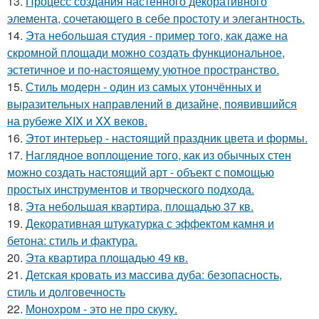
13.
Процесс создания настенного декоративного
элемента, сочетающего в себе простоту и элегантность.
14.
Эта небольшая студия - пример того, как даже на
скромной площади можно создать функциональное,
эстетичное и по-настоящему уютное пространство.
15.
Стиль модерн - один из самых утончённых и
выразительных направлений в дизайне, появившийся
на рубеже XIX и XX веков.
16.
Этот интерьер - настоящий праздник цвета и формы.
17.
Наглядное воплощение того, как из обычных стен
можно создать настоящий арт - объект с помощью
простых инструментов и творческого подхода.
18.
Эта небольшая квартира, площадью 37 кв.
19.
Декоративная штукатурка с эффектом камня и
бетона: стиль и фактура.
20.
Эта квартира площадью 49 кв.
21.
Детская кровать из массива дуба: безопасность,
стиль и долговечность
22.
Монохром - это не про скуку.