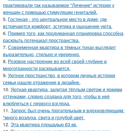
практиковали так называемое "Лечение" истерии у
женщин с помощью стимуляции гениталий.
5.
Гостиная - это центральное место в доме, где
встречаются комфорт, эстетика и ощущение уюта.
6.
Пример того, как продуманная планировка способна
раскрыть потенциал пространства.
7.
Современная квартира в тёмных тонах выглядит
выразительно, стильно и уверенно.
8.
Розовое настроение во всей своей глубине и
многогранности раскрывается.
9.
Уютное пространство, в котором личные истории
семьи нашли отражение в дизайне.
10.
Уютная квартира, залитая тёплым светом и яркими
оттенками, словно создана для того, чтобы в неё
влюбляться с первого взгляда.
11.
Запрос был очень трогательным и вдохновляющим:
"много воздуха, света и голубой цвет.
12.
Эта квартира площадью 63 кв.