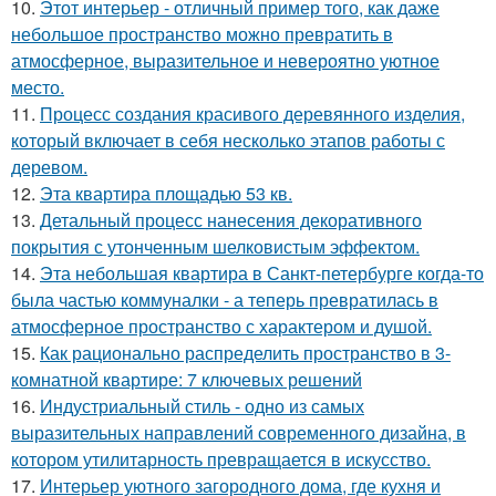
10.
Этот интерьер - отличный пример того, как даже
небольшое пространство можно превратить в
атмосферное, выразительное и невероятно уютное
место.
11.
Процесс создания красивого деревянного изделия,
который включает в себя несколько этапов работы с
деревом.
12.
Эта квартира площадью 53 кв.
13.
Детальный процесс нанесения декоративного
покрытия с утонченным шелковистым эффектом.
14.
Эта небольшая квартира в Санкт-петербурге когда-то
была частью коммуналки - а теперь превратилась в
атмосферное пространство с характером и душой.
15.
Как рационально распределить пространство в 3-
комнатной квартире: 7 ключевых решений
16.
Индустриальный стиль - одно из самых
выразительных направлений современного дизайна, в
котором утилитарность превращается в искусство.
17.
Интерьер уютного загородного дома, где кухня и