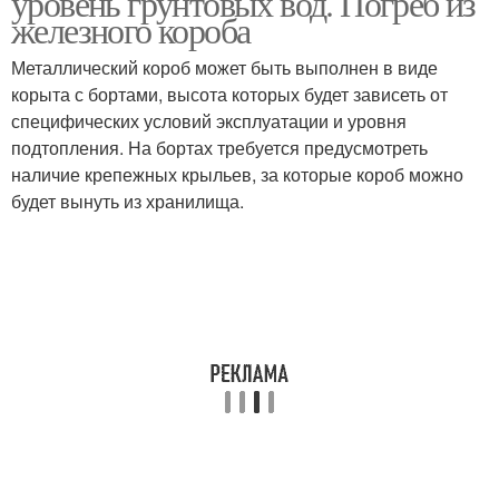
уровень грунтовых вод. Погреб из
железного короба
Металлический короб может быть выполнен в виде
Погреб при высоком
корыта с бортами, высота которых будет зависеть от
Навес над погребом
уровне
специфических условий эксплуатации и уровня
подтопления. На бортах требуется предусмотреть
наличие крепежных крыльев, за которые короб можно
будет вынуть из хранилища.
Полуподземный погреб
Погреб в хозпостройке