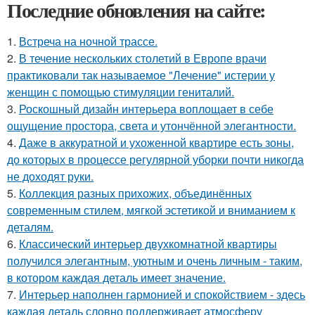
Последние обновления на сайте:
1.
Встреча на ночной трассе.
2.
В течение нескольких столетий в Европе врачи
практиковали так называемое "Лечение" истерии у
женщин с помощью стимуляции гениталий.
3.
Роскошный дизайн интерьера воплощает в себе
ощущение простора, света и утончённой элегантности.
4.
Даже в аккуратной и ухоженной квартире есть зоны,
до которых в процессе регулярной уборки почти никогда
не доходят руки.
5.
Коллекция разных прихожих, объединённых
современным стилем, мягкой эстетикой и вниманием к
деталям.
6.
Классический интерьер двухкомнатной квартиры
получился элегантным, уютным и очень личным - таким,
в котором каждая деталь имеет значение.
7.
Интерьер наполнен гармонией и спокойствием - здесь
каждая деталь словно поддерживает атмосферу