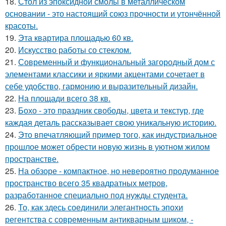
18.
Стол из эпоксидной смолы в металлическом
основании - это настоящий союз прочности и утончённой
красоты.
19.
Эта квартира площадью 60 кв.
20.
Искусство работы со стеклом.
21.
Современный и функциональный загородный дом с
элементами классики и яркими акцентами сочетает в
себе удобство, гармонию и выразительный дизайн.
22.
На площади всего 38 кв.
23.
Бохо - это праздник свободы, цвета и текстур, где
каждая деталь рассказывает свою уникальную историю.
24.
Это впечатляющий пример того, как индустриальное
прошлое может обрести новую жизнь в уютном жилом
пространстве.
25.
На обзоре - компактное, но невероятно продуманное
пространство всего 35 квадратных метров,
разработанное специально под нужды студента.
26.
То, как здесь соединили элегантность эпохи
регентства с современным антикварным шиком, -