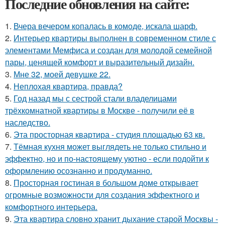
Последние обновления на сайте:
1.
Вчера вечером копалась в комоде, искала шарф.
2.
Интерьер квартиры выполнен в современном стиле с
элементами Мемфиса и создан для молодой семейной
пары, ценящей комфорт и выразительный дизайн.
3.
Мне 32, моей девушке 22.
4.
Неплохая квартира, правда?
5.
Год назад мы с сестрой стали владелицами
трёхкомнатной квартиры в Москве - получили её в
наследство.
6.
Эта просторная квартира - студия площадью 63 кв.
7.
Тёмная кухня может выглядеть не только стильно и
эффектно, но и по-настоящему уютно - если подойти к
оформлению осознанно и продуманно.
8.
Просторная гостиная в большом доме открывает
огромные возможности для создания эффектного и
комфортного интерьера.
9.
Эта квартира словно хранит дыхание старой Москвы -