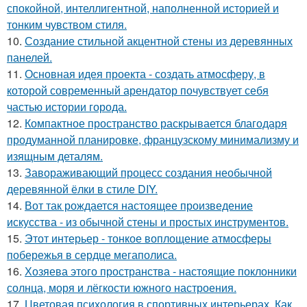
спокойной, интеллигентной, наполненной историей и
тонким чувством стиля.
10.
Создание стильной акцентной стены из деревянных
панелей.
11.
Основная идея проекта - создать атмосферу, в
которой современный арендатор почувствует себя
частью истории города.
12.
Компактное пространство раскрывается благодаря
продуманной планировке, французскому минимализму и
изящным деталям.
13.
Завораживающий процесс создания необычной
деревянной ёлки в стиле DIY.
14.
Вот так рождается настоящее произведение
искусства - из обычной стены и простых инструментов.
15.
Этот интерьер - тонкое воплощение атмосферы
побережья в сердце мегаполиса.
16.
Хозяева этого пространства - настоящие поклонники
солнца, моря и лёгкости южного настроения.
17.
Цветовая психология в спортивных интерьерах. Как