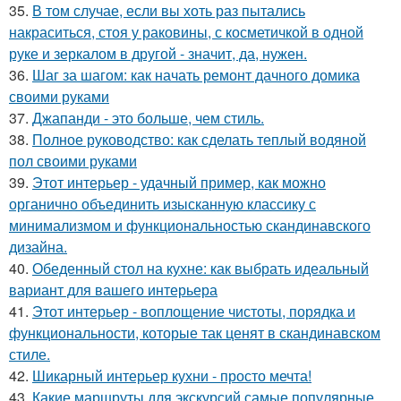
35.
В том случае, если вы хоть раз пытались
накраситься, стоя у раковины, с косметичкой в одной
руке и зеркалом в другой - значит, да, нужен.
36.
Шаг за шагом: как начать ремонт дачного домика
своими руками
37.
Джапанди - это больше, чем стиль.
38.
Полное руководство: как сделать теплый водяной
пол своими руками
39.
Этот интерьер - удачный пример, как можно
органично объединить изысканную классику с
минимализмом и функциональностью скандинавского
дизайна.
40.
Обеденный стол на кухне: как выбрать идеальный
вариант для вашего интерьера
41.
Этот интерьер - воплощение чистоты, порядка и
функциональности, которые так ценят в скандинавском
стиле.
42.
Шикарный интерьер кухни - просто мечта!
43.
Какие маршруты для экскурсий самые популярные