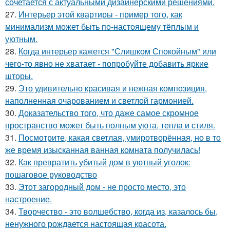
сочетается с актуальными дизайнерскими решениями.
27.
Интерьер этой квартиры - пример того, как
минимализм может быть по-настоящему тёплым и
уютным.
28.
Когда интерьер кажется "Слишком Спокойным" или
чего-то явно не хватает - попробуйте добавить яркие
шторы.
29.
Это удивительно красивая и нежная композиция,
наполненная очарованием и светлой гармонией.
30.
Доказательство того, что даже самое скромное
пространство может быть полным уюта, тепла и стиля.
31.
Посмотрите, какая светлая, умиротворённая, но в то
же время изысканная ванная комната получилась!
32.
Как превратить убитый дом в уютный уголок:
пошаговое руководство
33.
Этот загородный дом - не просто место, это
настроение.
34.
Творчество - это волшебство, когда из, казалось бы,
ненужного рождается настоящая красота.