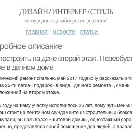
ДИЗАЙН / ИНТЕРЬЕР / СТИЛЬ
незаурядные дизайнерские решения!
главная
новости
статьи
робное описание
построить на даче второй этаж. Переобу
же в дачном доме
тический ремонт спальни. май 2017 годахочу рассказать о 
на 25-ти летие «подарок» в виде «дачного ремонта», смены
ложенной на втором этаже.
6 году нашему участку исполнилось 25 лет, дому чуть меньш
аш стоит на ленточном фундаменте из строительных блоков
окупали, он назывался «щитовой домик», одноэтажный сара
венно, представляла собой помещение для людей, а правая,