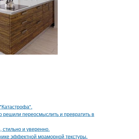
 "Катастрофа".
о решили переосмыслить и превратить в
 стильно и уверенно.
хнике эффектной мраморной текстуры.