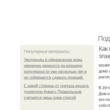
Под
Как 
Популярные материалы
эта
Экотренды в оформлении дома
косме
уверенно держатся на вершине
дому 
популярности уже несколько лет и
распо
не собираются сдавать позиций.
С какой стороны от унитаза вешать
В 201
туалетную бумагу. Правильным
Дом н
считается лишь один способ
его п
собст