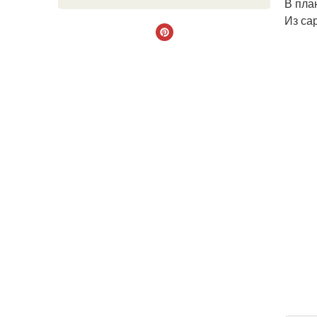
В пла
Из са