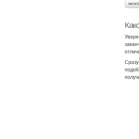
читат
Как
Увере
закан
отлич
Сразу
подоб
получ