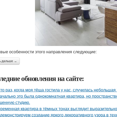
вые особенности этого направления следующие:
ь дальше →
ледние обновления на сайте:
-то раз, когда моя тёща гостила у нас, случилась небольшая
ачально это была однокомнатная квартира, но пространств
ценную студию.
ременная квартира в тёмных тонах выглядит выразительно,
демонстрируем создание яркого декоративного узора в те