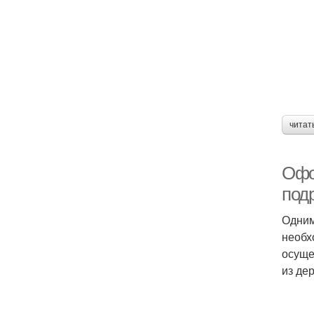
читат
Офо
под
Одним
необх
осуще
из де