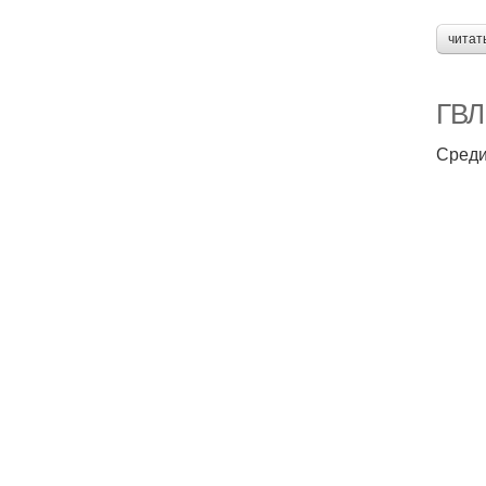
читат
ГВЛВ
Среди