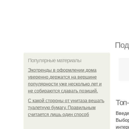
Под
Популярные материалы
Экотренды в оформлении дома
уверенно держатся на вершине
популярности уже несколько лет и
не собираются сдавать позиций.
С какой стороны от унитаза вешать
Топ
туалетную бумагу. Правильным
Введ
считается лишь один способ
Выбор
интер