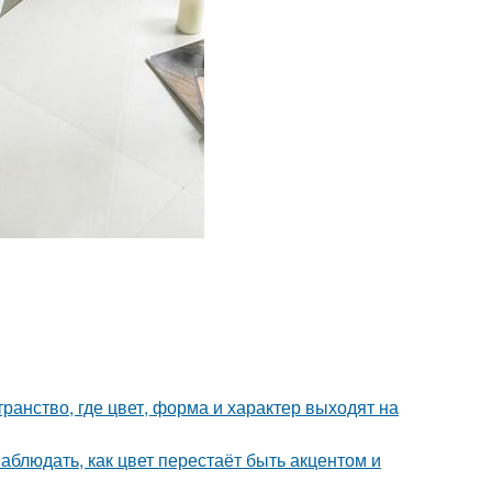
ранство, где цвет, форма и характер выходят на
блюдать, как цвет перестаёт быть акцентом и