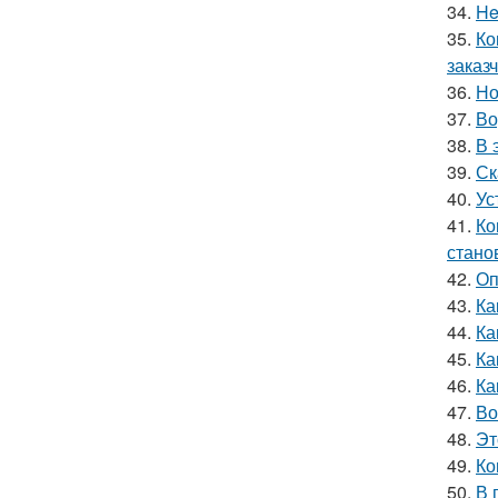
34.
He
35.
Ко
заказч
36.
Но
37.
Во
38.
В 
39.
Ск
40.
Ус
41.
Ко
стано
42.
Оп
43.
Ка
44.
Ка
45.
Ка
46.
Ка
47.
Во
48.
Эт
49.
Ко
50.
В 