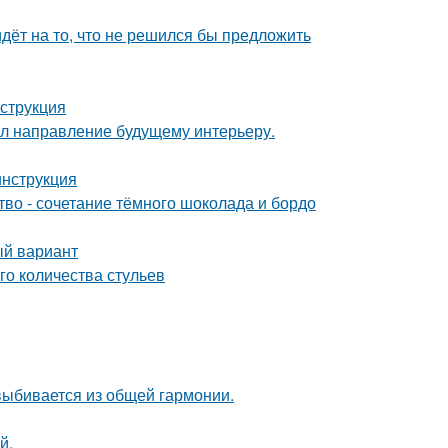
идёт на то, что не решился бы предложить
нструкция
дал направление будущему интерьеру.
инструкция
ство - сочетание тёмного шоколада и бордо
ый вариант
го количества стульев
 выбивается из общей гармонии.
й.