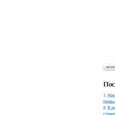
читат
Пос
1.
Ярк
первы
2.
В и
стано