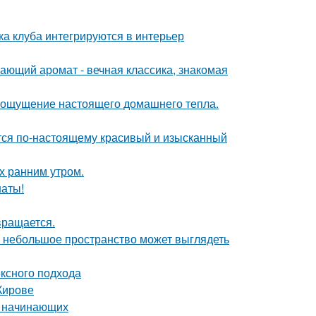
ка клуба интегрируются в интерьер
ающий аромат - вечная классика, знакомая
ать ощущение настоящего домашнего тепла.
ется по-настоящему красивый и изысканный
ох ранним утром.
наты!
вращается.
же небольшое пространство может выглядеть
ексного подхода
Кирове
я начинающих