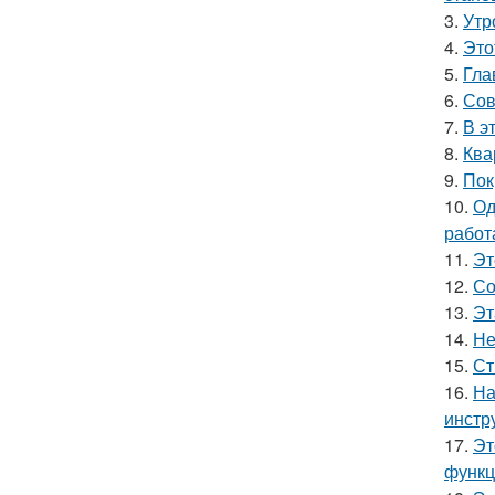
3.
Утр
4.
Это
5.
Гла
6.
Сов
7.
В э
8.
Ква
9.
Пок
10.
Од
работ
11.
Эт
12.
Со
13.
Эт
14.
Не
15.
Ст
16.
На
инстр
17.
Эт
функц