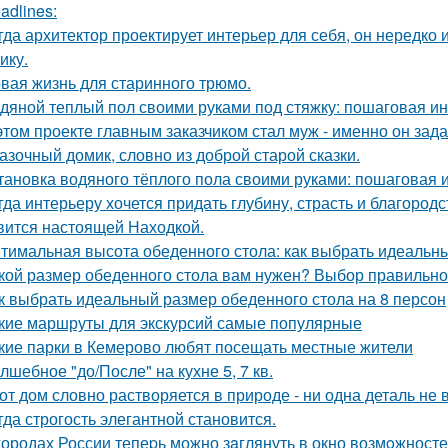
adlines:
гда архитектор проектирует интерьер для себя, он нередко 
ику.
вая жизнь для старинного трюмо.
дяной теплый пол своими руками под стяжку: пошаговая и
этом проекте главным заказчиком стал муж - именно он за
азочный домик, словно из доброй старой сказки.
тановка водяного тёплого пола своими руками: пошаговая 
гда интерьеру хочется придать глубину, страсть и благород
вится настоящей Находкой.
тимальная высота обеденного стола: как выбрать идеальн
кой размер обеденного стола вам нужен? Выбор правильно
к выбрать идеальный размер обеденного стола на 8 персон
кие маршруты для экскурсий самые популярные
кие парки в Кемерово любят посещать местные жители
лшебное "до/После" на кухне 5, 7 кв.
от дом словно растворяется в природе - ни одна деталь не
гда строгость элегантной становится.
городах России тепеpь можно зaглянуть в окно возмoжносте