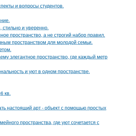
спекты и вопросы студентов.
ние.
 стильно и уверенно.
ое пространство, а не строгий набор правил.
чным пространством для молодой семьи.
етом.
ему элегантное пространство, где каждый метр
ональность и уют в одном пространстве.
6 кв.
ать настоящий арт - объект с помощью простых
ейного пространства, где уют сочетается с