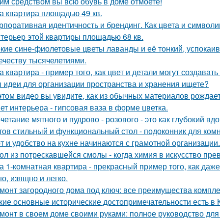
им средством вы всю обувь в доме отмоете!
а квартира площадью 49 кв.
рпоративная идентичность и брендинг. Как цвета и символи
терьер этой квартиры площадью 68 кв.
кие сине-фиолетовые цветы лаванды и её тонкий, успокаив
ечеству тысячелетиями.
а квартира - пример того, как цвет и детали могут создав
 идеи для организации пространства и хранения ищете?
этом видео вы увидите, как из обычных материалов рожда
ет интерьера - гипсовая ваза в форме цветка.
четание мятного и пудрово - розового - это как глубокий вд
тов стильный и функциональный стол - подоконник для ком
т и удобство на кухне начинаются с грамотной организации.
ол из потрескавшейся смолы - когда химия в искусство пре
а 1-комнатная квартира - прекрасный пример того, как да
о, изящно и легко.
монт загородного дома под ключ: все преимущества компл
кие основные исторические достопримечательности есть в 
монт в своем доме своими руками: полное руководство дл