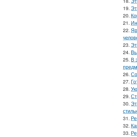
18.
Эт
19.
Эт
20.
Ко
21.
Ин
22.
Яр
челов
23.
Эт
24.
Вы
25.
В 
предм
26.
Со
27.
Го
28.
Ую
29.
Ст
30.
Эт
стильн
31.
Ре
32.
Ка
33.
Ре