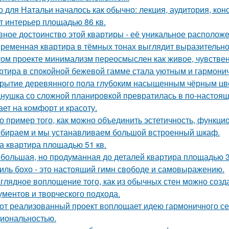
о для Натальи началось как обычно: лекция, аудитория, кон
т интерьер площадью 86 кв.
вное достоинство этой квартиры - её уникальное расположе
ременная квартира в тёмных тонах выглядит выразительно,
том проекте минимализм переосмыслен как живое, чувственн
ртира в спокойной бежевой гамме стала уютным и гармони
рытие деревянного пола глубоким насыщенным чёрным цв
нушка со сложной планировкой превратилась в по-настоящ
ает на комфорт и красоту.
о пример того, как можно объединить эстетичность, функци
бираем и мы устанавливаем большой встроенный шкаф.
а квартира площадью 51 кв.
большая, но продуманная до деталей квартира площадью 3
иль бохо - это настоящий гимн свободе и самовыражению.
глядное воплощение того, как из обычных стен можно созд
ументов и творческого подхода.
от реализованный проект воплощает идею гармоничного сем
иональностью.