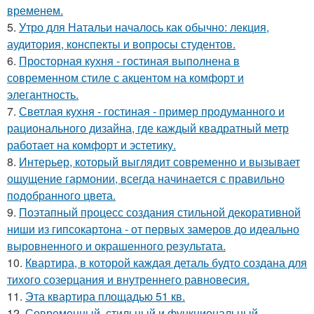
временем.
5.
Утро для Натальи началось как обычно: лекция,
аудитория, конспекты и вопросы студентов.
6.
Просторная кухня - гостиная выполнена в
современном стиле с акцентом на комфорт и
элегантность.
7.
Светлая кухня - гостиная - пример продуманного и
рационального дизайна, где каждый квадратный метр
работает на комфорт и эстетику.
8.
Интерьер, который выглядит современно и вызывает
ощущение гармонии, всегда начинается с правильно
подобранного цвета.
9.
Поэтапный процесс создания стильной декоративной
ниши из гипсокартона - от первых замеров до идеально
выровненного и окрашенного результата.
10.
Квартира, в которой каждая деталь будто создана для
тихого созерцания и внутреннего равновесия.
11.
Эта квартира площадью 51 кв.
12.
Современный, стильный и функциональный