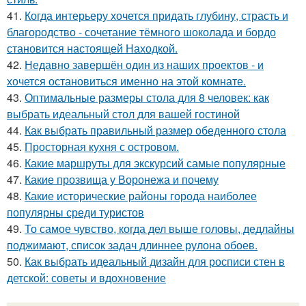
41.
Когда интерьеру хочется придать глубину, страсть и
благородство - сочетание тёмного шоколада и бордо
становится настоящей Находкой.
42.
Недавно завершён один из наших проектов - и
хочется остановиться именно на этой комнате.
43.
Оптимальные размеры стола для 8 человек: как
выбрать идеальный стол для вашей гостиной
44.
Как выбрать правильный размер обеденного стола
45.
Просторная кухня с островом.
46.
Какие маршруты для экскурсий самые популярные
47.
Какие прозвища у Воронежа и почему
48.
Какие исторические районы города наиболее
популярны среди туристов
49.
То самое чувство, когда дел выше головы, дедлайны
поджимают, список задач длиннее рулона обоев.
50.
Как выбрать идеальный дизайн для росписи стен в
детской: советы и вдохновение