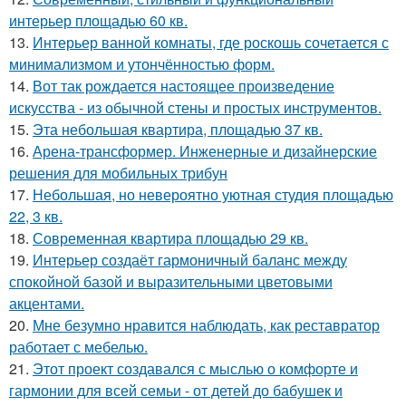
интерьер площадью 60 кв.
13.
Интерьер ванной комнаты, где роскошь сочетается с
минимализмом и утончённостью форм.
14.
Вот так рождается настоящее произведение
искусства - из обычной стены и простых инструментов.
15.
Эта небольшая квартира, площадью 37 кв.
16.
Арена-трансформер. Инженерные и дизайнерские
решения для мобильных трибун
17.
Небольшая, но невероятно уютная студия площадью
22, 3 кв.
18.
Современная квартира площадью 29 кв.
19.
Интерьер создаёт гармоничный баланс между
спокойной базой и выразительными цветовыми
акцентами.
20.
Мне безумно нравится наблюдать, как реставратор
работает с мебелью.
21.
Этот проект создавался с мыслью о комфорте и
гармонии для всей семьи - от детей до бабушек и