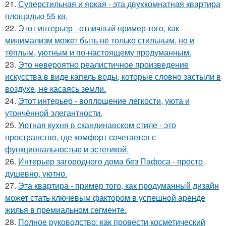
21.
Суперстильная и яркая - эта двухкомнатная квартира
площадью 55 кв.
22.
Этот интерьер - отличный пример того, как
минимализм может быть не только стильным, но и
тёплым, уютным и по-настоящему продуманным.
23.
Это невероятно реалистичное произведение
искусства в виде капель воды, которые словно застыли в
воздухе, не касаясь земли.
24.
Этот интерьер - воплощение легкости, уюта и
утончённой элегантности.
25.
Уютная кухня в скандинавском стиле - это
пространство, где комфорт сочетается с
функциональностью и эстетикой.
26.
Интерьер загородного дома без Пафоса - просто,
душевно, уютно.
27.
Эта квартира - пример того, как продуманный дизайн
может стать ключевым фактором в успешной аренде
жилья в премиальном сегменте.
28.
Полное руководство: как провести косметический