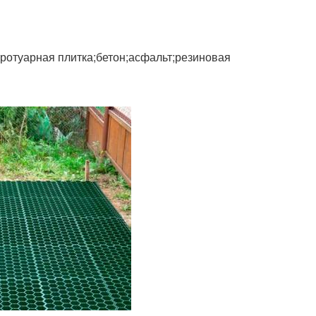
тротуарная плитка;бетон;асфальт;резиновая