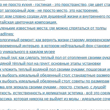
о не просто кухня - гостиная - это пространство, где цвет с
от загородный дом - не просто место, это настроение.
от дом словно создан для душевной жизни и внутреннего по
тайская цветочная композиция.
ленькие известные места: где можно спрятаться от толпы
adlines:
ологичный ремонт: как вернуть жизни старому деревенском
временный интерьер, в котором нейтральный фон становит
о уникального в каждом музее
лный гид: как сделать теплый пол от отопления своими рук
дяной тёплый пол на грунт: основные этапы установки
к уложить теплый водяной пол своими руками: пошаговая и
к выбрать идеальный обеденный стол: стандартные размер
к выбрать идеальный обеденный стол: советы по размерам
ма для зеркала своими руками - просто, стильно, с душой!
гкость, естественность и деликатная эстетика - всё это со
ассика, которая никогда не выйдет из моды - идеальное соч