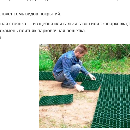
твует семь видов покрытий:
ная стоянка — из щебня или гальки;газон или экопарковка;
а;камень-плитняк;парковочная решётка.
м