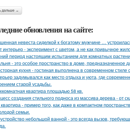
ь дальше →
ледние обновления на сайте:
шенная невеста сиделкой к богатому мужчине … устроилас
т интерьер - эксперимент с цветом, а не как привычное жил
ний период настоящим испытанием для комнатных растени
льня - это особое пространство в доме, предназначенное д
сторная кухня - гостиная выполнена в современном стиле с
ерьер задумывался как место отдыха и уюта, где современ
оением старой усадьбы.
хкомнатная квартира площадью 58 кв.
цесс создания стильного подноса из массива дерева - от с
 квартира - пример того, как даже в компактном простран
олодой семьи.
устройство небольшой ванной - это всегда вызов, требующи
да.