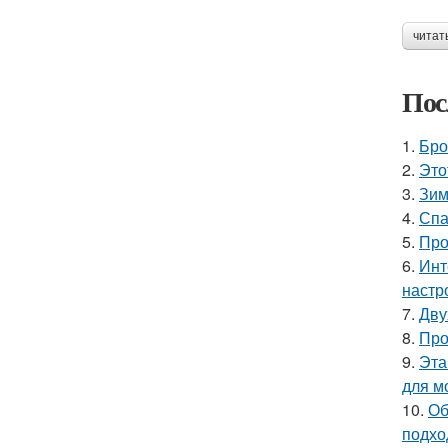
читат
Пос
1.
Бро
2.
Это
3.
Зим
4.
Спа
5.
Про
6.
Инт
настр
7.
Дву
8.
Про
9.
Эта
для м
10.
Об
подхо