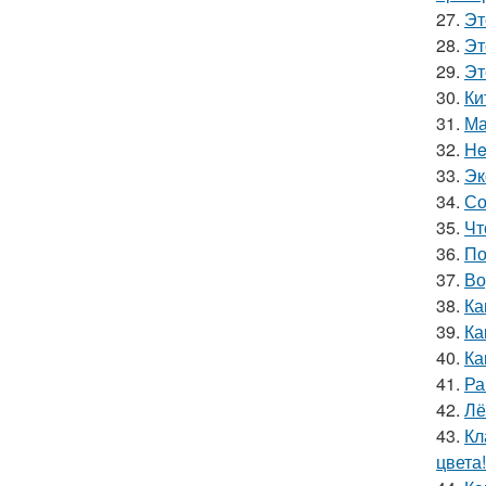
27.
Эт
28.
Эт
29.
Эт
30.
Ки
31.
Ма
32.
He
33.
Эк
34.
Со
35.
Чт
36.
По
37.
Во
38.
Ка
39.
Ка
40.
Ка
41.
Ра
42.
Лё
43.
Кл
цвета!