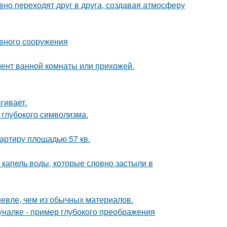
авно переходят друг в друга, создавая атмосферу
ивного сооружения
мент ванной комнаты или прихожей.
гивает.
и глубокого символизма.
артиру площадью 57 кв.
 капель воды, которые словно застыли в
шевле, чем из обычных материалов.
налке - пример глубокого преображения