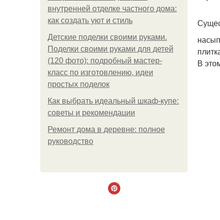
внутренней отделке частного дома:
как создать уют и стиль
Сущес
Детские поделки своими руками.
насып
Поделки своими руками для детей
плитк
(120 фото): подробный мастер-
В это
класс по изготовлению, идеи
простых поделок
Как выбрать идеальный шкаф-купе:
советы и рекомендации
Ремонт дома в деревне: полное
руководство