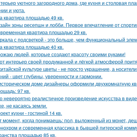
терьер уютного загородного дома, где кухня и столовая пл
нии и уюта.
а квартира площадью 49 кв.
зайн зоны ресепшн и лобби. Первое впечатление от спорт
временная квартира площадью 29 кв.
ркала с подсветкой - это больше, чем функциональный эле
а квартира площадью 40 кв.
ожаю людей, которые создают красоту своими руками!
от интерьер своей продуманной и лёгкой атмосферой притя
китайской культуре цветы - не просто украшение, а носител
ний - цвет глубины, уверенности и гармонии.
историческом доме дизайнеры оформили двухкомнатную кв
ощадь: 97 кв.
о невероятно реалистичное произведение искусства в виде
хе, не касаясь земли.
оект кухни - гостиной 14 кв.
т момент, когда понимаешь: пол, выложенный из монет, де
нохром и современная классика в бывшей питерской комму
ранства площадью 85 кв.