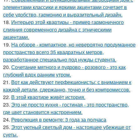
элементами классики и яркими акцентами сочетает в
себе удобство, гармонию и выразительный дизайн.
18.
Интерьер этой квартиры - пример гармоничного
слияния современного дизайна с этническими
акцентами.
19.
На обзоре - компактное, но невероятно продуманное
пространство всего 35 квадратных метров,
разработанное специально под нужды студента.
20.
Сочетание мятного и пудрово - розового - это как
глубокий вдох ранним утром.
21.
Вот как действуют перфекционисты: с вниманием к
каждой детали, сдержанно, точно и без компромиссов.
22.
В этой квартире живёт история.
23.
Это не просто кухня - гостиная - это пространство,
где цвет становится настроением.
24.
Революция в ремонте: 3 года за полчаса
25.
Этот уютный светлый дом - настоящее убежище от
суеты.