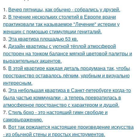
1.
Вечер пятницы, как обычно - собрались у друзей.
2.
В течение нескольких столетий в Европе врачи
практиковали так называемое "Лечение" истерии у
женщин с помощью стимуляции гениталий.
3.
Эта квартира площадью 53 кв.
4.
Дизайн квартиры с уютной тёплой атмосферой
построен на тонком балансе мягкой цветовой палитры и
выразительных акцентов.
5.
В этой квартире каждая деталь продумана так, чтобы
пространство оставалось лёгким, удобным и визуально
интересным.
6.
Эта небольшая квартира в Санкт-петербурге когда-то
была частью коммуналки - а теперь превратилась в
атмосферное пространство с характером и душой.
7.
Стиль бохо - это настоящий гимн свободе и
самовыражению.
8.
Вот так рождается настоящее произведение искусства
- из обычной стены и простых инструментов.