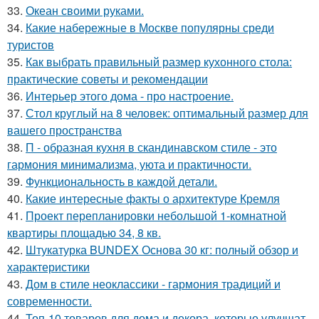
33.
Океан своими руками.
34.
Какие набережные в Москве популярны среди
туристов
35.
Как выбрать правильный размер кухонного стола:
практические советы и рекомендации
36.
Интерьер этого дома - про настроение.
37.
Стол круглый на 8 человек: оптимальный размер для
вашего пространства
38.
П - образная кухня в скандинавском стиле - это
гармония минимализма, уюта и практичности.
39.
Функциональность в каждой детали.
40.
Какие интересные факты о архитектуре Кремля
41.
Проект перепланировки небольшой 1-комнатной
квартиры площадью 34, 8 кв.
42.
Штукатурка BUNDEX Основа 30 кг: полный обзор и
характеристики
43.
Дом в стиле неоклассики - гармония традиций и
современности.
44.
Топ-10 товаров для дома и декора, которые улучшат