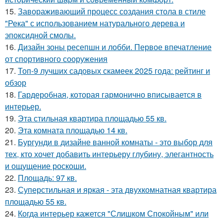
15.
Завораживающий процесс создания стола в стиле
"Река" с использованием натурального дерева и
эпоксидной смолы.
16.
Дизайн зоны ресепшн и лобби. Первое впечатление
от спортивного сооружения
17.
Топ-9 лучших садовых скамеек 2025 года: рейтинг и
обзор
18.
Гардеробная, которая гармонично вписывается в
интерьер.
19.
Эта стильная квартира площадью 55 кв.
20.
Эта комната площадью 14 кв.
21.
Бургунди в дизайне ванной комнаты - это выбор для
тех, кто хочет добавить интерьеру глубину, элегантность
и ощущение роскоши.
22.
Площадь: 97 кв.
23.
Суперстильная и яркая - эта двухкомнатная квартира
площадью 55 кв.
24.
Когда интерьер кажется "Слишком Спокойным" или