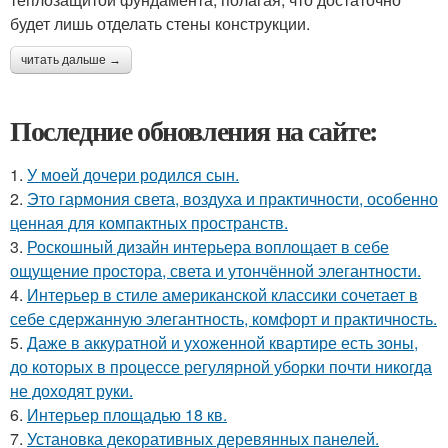
будет лишь отделать стены конструкции.
читать дальше →
Последние обновления на сайте:
1.
У моей дочери родился сын.
2.
Это гармония света, воздуха и практичности, особенно
ценная для компактных пространств.
3.
Роскошный дизайн интерьера воплощает в себе
ощущение простора, света и утончённой элегантности.
4.
Интерьер в стиле американской классики сочетает в
себе сдержанную элегантность, комфорт и практичность.
5.
Даже в аккуратной и ухоженной квартире есть зоны,
до которых в процессе регулярной уборки почти никогда
не доходят руки.
6.
Интерьер площадью 18 кв.
7.
Установка декоративных деревянных панелей.