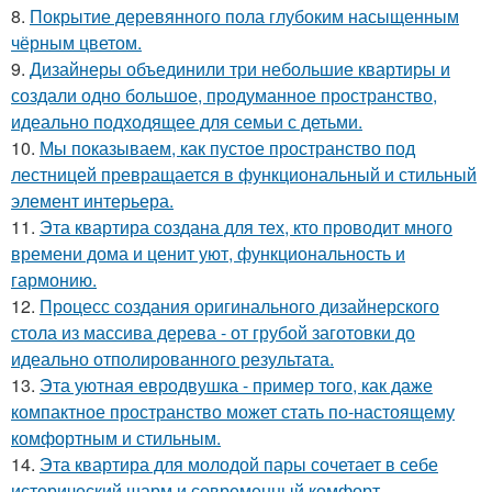
8.
Покрытие деревянного пола глубоким насыщенным
чёрным цветом.
9.
Дизайнеры объединили три небольшие квартиры и
создали одно большое, продуманное пространство,
идеально подходящее для семьи с детьми.
10.
Мы показываем, как пустое пространство под
лестницей превращается в функциональный и стильный
элемент интерьера.
11.
Эта квартира создана для тех, кто проводит много
времени дома и ценит уют, функциональность и
гармонию.
12.
Процесс создания оригинального дизайнерского
стола из массива дерева - от грубой заготовки до
идеально отполированного результата.
13.
Эта уютная евродвушка - пример того, как даже
компактное пространство может стать по-настоящему
комфортным и стильным.
14.
Эта квартира для молодой пары сочетает в себе
исторический шарм и современный комфорт.