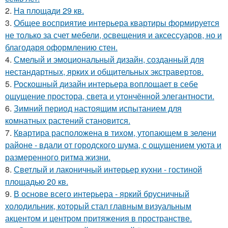
2.
На площади 29 кв.
3.
Общее восприятие интерьера квартиры формируется
не только за счет мебели, освещения и аксессуаров, но и
благодаря оформлению стен.
4.
Смелый и эмоциональный дизайн, созданный для
нестандартных, ярких и общительных экстравертов.
5.
Роскошный дизайн интерьера воплощает в себе
ощущение простора, света и утончённой элегантности.
6.
Зимний период настоящим испытанием для
комнатных растений становится.
7.
Квартира расположена в тихом, утопающем в зелени
районе - вдали от городского шума, с ощущением уюта и
размеренного ритма жизни.
8.
Светлый и лаконичный интерьер кухни - гостиной
площадью 20 кв.
9.
В основе всего интерьера - яркий брусничный
холодильник, который стал главным визуальным
акцентом и центром притяжения в пространстве.