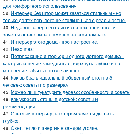
для комфортного использования
39.
Интерьер без штор может казаться стильным - но
только до тех пор, пока не столкнёшься с реальностью.
40.
Недавно завершён один из наших проектов - и
хочется остановиться именно на этой комнате.
41.
Интерьер этого дома - про настроение.
42.
Headlines:
43.
Потрясающие интерьеры одного уютного домика -
как приглашение замедлиться, вдохнуть глубже и на
мгновение забыть про всё лишнее.
44.
Как выбрать идеальный обеденный стол на 8
человек: советы по размерам
45.
Можно ли штукатурить дерево: особенности и советы
46.
Как украсить стены в детской: советы и
рекомендации
47.
Светлый интерьер, в котором хочется дышать
глубже.
48.
Свет, тепло и энергия в каждом уголке.