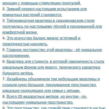
женщин с помощью стимуляции гениталий.
2.
Зимний период настоящим испытанием для
комнатных растений становится.
3.
Трёхкомнатная квартира в скандинавском стиле
получилась по-настоящему тёплой и продуманной для
комфортной жизни.
4.
Это искусство баланс между эстетикой и
практичностью находить.
5.
Главное достоинство этой квартиры - её уникальное
расположение.
6.
Квартира для студента, в которой лаконичность стала
идеальным фоном для яркого, творческого характера
будущего актёра.
7.
Дизайнеры объединили три небольшие квартиры и
создали одно большое, продуманное пространство,
идеально подходящее для семьи с детьми.
8.
Всего 25 квадратных метров, но внутри - по-
настоящему уникальное пространство.
9.
Это пространство, где спокойствие становится частью