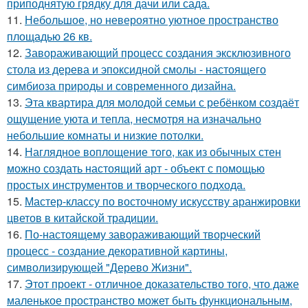
приподнятую грядку для дачи или сада.
11.
Небольшое, но невероятно уютное пространство
площадью 26 кв.
12.
Завораживающий процесс создания эксклюзивного
стола из дерева и эпоксидной смолы - настоящего
симбиоза природы и современного дизайна.
13.
Эта квартира для молодой семьи с ребёнком создаёт
ощущение уюта и тепла, несмотря на изначально
небольшие комнаты и низкие потолки.
14.
Наглядное воплощение того, как из обычных стен
можно создать настоящий арт - объект с помощью
простых инструментов и творческого подхода.
15.
Мастер-классу по восточному искусству аранжировки
цветов в китайской традиции.
16.
По-настоящему завораживающий творческий
процесс - создание декоративной картины,
символизирующей "Дерево Жизни".
17.
Этот проект - отличное доказательство того, что даже
маленькое пространство может быть функциональным,