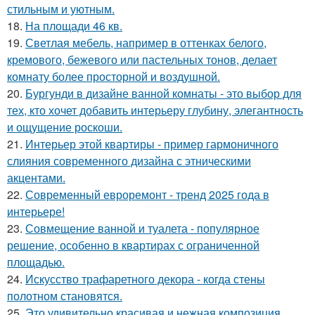
стильным и уютным.
18.
На площади 46 кв.
19.
Светлая мебель, например в оттенках белого,
кремового, бежевого или пастельных тонов, делает
комнату более просторной и воздушной.
20.
Бургунди в дизайне ванной комнаты - это выбор для
тех, кто хочет добавить интерьеру глубину, элегантность
и ощущение роскоши.
21.
Интерьер этой квартиры - пример гармоничного
слияния современного дизайна с этническими
акцентами.
22.
Современный евроремонт - тренд 2025 года в
интерьере!
23.
Совмещение ванной и туалета - популярное
решение, особенно в квартирах с ограниченной
площадью.
24.
Искусство трафаретного декора - когда стены
полотном становятся.
25.
Это удивительно красивая и нежная композиция,