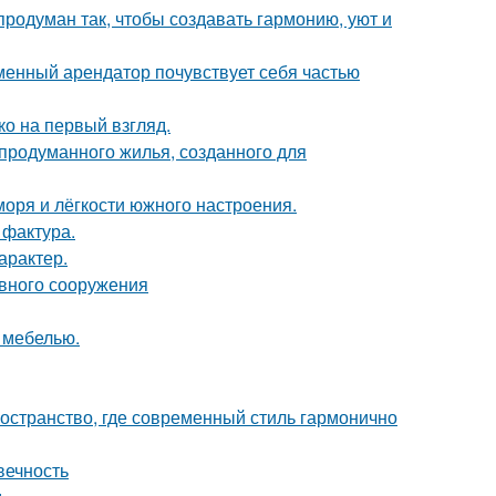
родуман так, чтобы создавать гармонию, уют и
еменный арендатор почувствует себя частью
о на первый взгляд.
продуманного жилья, созданного для
моря и лёгкости южного настроения.
 фактура.
арактер.
ивного сооружения
 мебелью.
остранство, где современный стиль гармонично
вечность