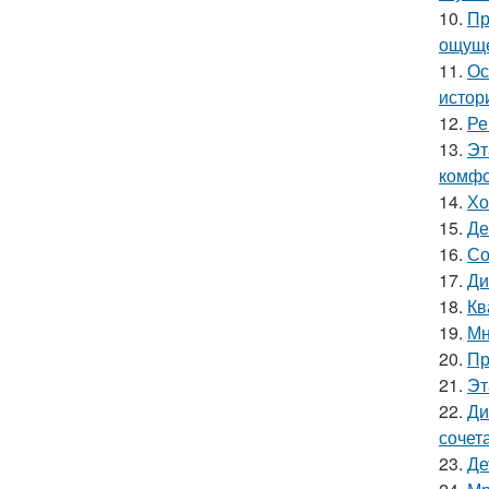
10.
Пр
ощуще
11.
Ос
истор
12.
Ре
13.
Эт
комфо
14.
Хо
15.
Де
16.
Со
17.
Ди
18.
Кв
19.
Мн
20.
Пр
21.
Эт
22.
Ди
сочет
23.
Де