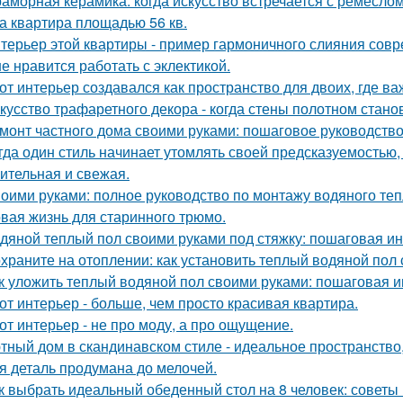
аморная керамика: когда искусство встречается с ремеслом
а квартира площадью 56 кв.
терьер этой квартиры - пример гармоничного слияния совр
е нравится работать с эклектикой.
от интерьер создавался как пространство для двоих, где ва
кусство трафаретного декора - когда стены полотном стано
монт частного дома своими руками: пошаговое руководств
гда один стиль начинает утомлять своей предсказуемостью, 
ительная и свежая.
оими руками: полное руководство по монтажу водяного теп
вая жизнь для старинного трюмо.
дяной теплый пол своими руками под стяжку: пошаговая и
храните на отоплении: как установить теплый водяной пол
к уложить теплый водяной пол своими руками: пошаговая и
от интерьер - больше, чем просто красивая квартира.
от интерьер - не про моду, а про ощущение.
тный дом в скандинавском стиле - идеальное пространство, 
я деталь продумана до мелочей.
к выбрать идеальный обеденный стол на 8 человек: советы