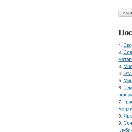
читат
Пос
1.
Ско
2.
Сов
матер
3.
Мне
4.
Эта
5.
Мин
6.
Тём
оформ
7.
Гра
метр 
8.
Ярк
9.
Соч
глуби