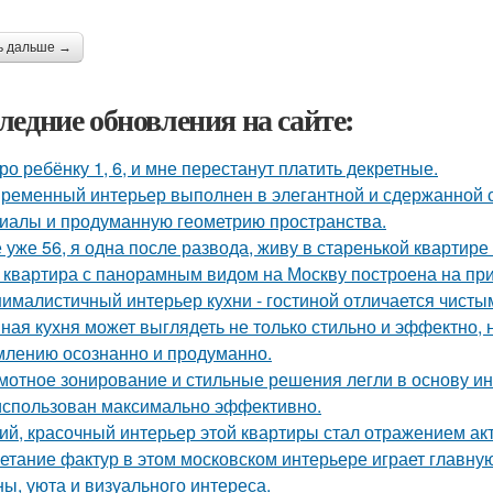
ь дальше →
ледние обновления на сайте:
ро ребёнку 1, 6, и мне перестанут платить декретные.
ременный интерьер выполнен в элегантной и сдержанной с
иалы и продуманную геометрию пространства.
 уже 56, я одна после развода, живу в старенькой квартире 
 квартира с панорамным видом на Москву построена на при
ималистичный интерьер кухни - гостиной отличается чист
ная кухня может выглядеть не только стильно и эффектно, н
лению осознанно и продуманно.
мотное зонирование и стильные решения легли в основу ин
использован максимально эффективно.
ий, красочный интерьер этой квартиры стал отражением ак
етание фактур в этом московском интерьере играет главну
ны, уюта и визуального интереса.