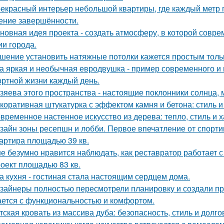
екрасный интерьер небольшой квартиры, где каждый метр п
ние завершённости.
новная идея проекта - создать атмосферу, в которой совр
ии города.
шение установить натяжные потолки кажется простым тольк
а яркая и необычная евродвушка - пример современного и 
ртной жизни каждый день.
зяева этого пространства - настоящие поклонники солнца, 
коративная штукатурка с эффектом камня и бетона: стиль и
временное настенное искусство из дерева: тепло, стиль и х
зайн зоны ресепшн и лобби. Первое впечатление от спорт
артира площадью 39 кв.
е безумно нравится наблюдать, как реставратор работает с
оект площадью 83 кв.
а кухня - гостиная стала настоящим сердцем дома.
зайнеры полностью пересмотрели планировку и создали пр
ается с функциональностью и комфортом.
тская кровать из массива дуба: безопасность, стиль и долго