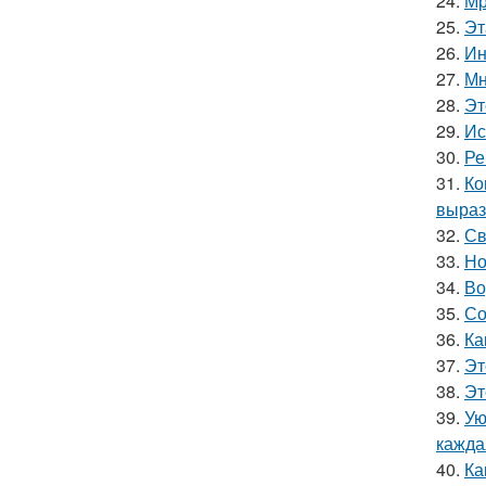
24.
Мр
25.
Эт
26.
Ин
27.
Мн
28.
Эт
29.
Ис
30.
Ре
31.
Ко
выраз
32.
Св
33.
Но
34.
Во
35.
Со
36.
Ка
37.
Эт
38.
Эт
39.
Ую
кажда
40.
Ка