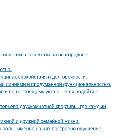
тилистике с акцентом на благородные
отца.
нципах спокойствия и долговечности.
ыми линиями и продуманной функциональностью.
о и по-настоящему уютно - если подойти к
терьера двухкомнатной квартиры, где каждый
тивной и дружной семейной жизни.
ю роль - именно на них построено ощущение