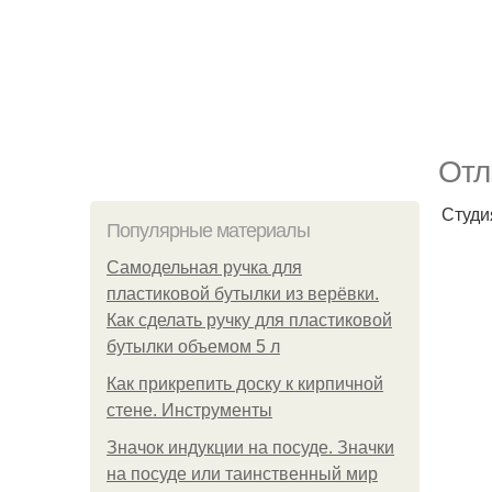
Отл
Студи
Популярные материалы
Самодельная ручка для
пластиковой бутылки из верёвки.
Как сделать ручку для пластиковой
бутылки объемом 5 л
Как прикрепить доску к кирпичной
стене. Инструменты
Значок индукции на посуде. Значки
на посуде или таинственный мир