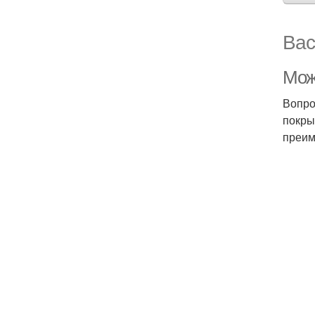
Вас
Можн
Вопро
покры
преим