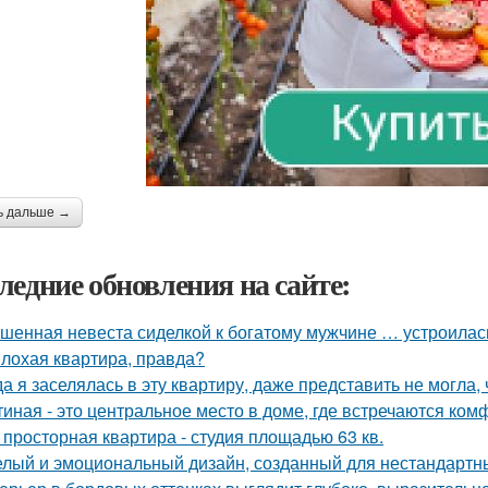
ь дальше →
ледние обновления на сайте:
шенная невеста сиделкой к богатому мужчине … устроилас
лохая квартира, правда?
да я заселялась в эту квартиру, даже представить не могла, 
тиная - это центральное место в доме, где встречаются ком
 просторная квартира - студия площадью 63 кв.
лый и эмоциональный дизайн, созданный для нестандартны