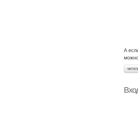
А есл
можно
читат
Вход