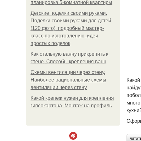
планировка 5-комнатной квартиры
Детские поделки своими руками.
Поделки своими руками для детей
(120 фото): подробный мастер-
класс по изготовлению, идеи
простых поделок
Как стальную ванну прикрепить к
стене. Способы крепления ванн
Схемы вентиляции через стену.
Какой
Наиболее рациональные схемы
найду
вентиляции через стену
побол
Какой крепеж нужен для крепления
много
гипсокартона. Монтаж на профиль
кухни
Оформ
читат