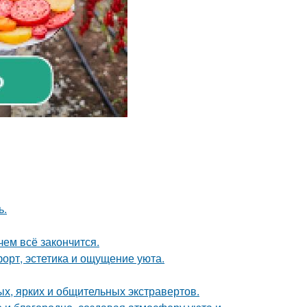
ь.
чем всё закончится.
форт, эстетика и ощущение уюта.
х, ярких и общительных экстравертов.