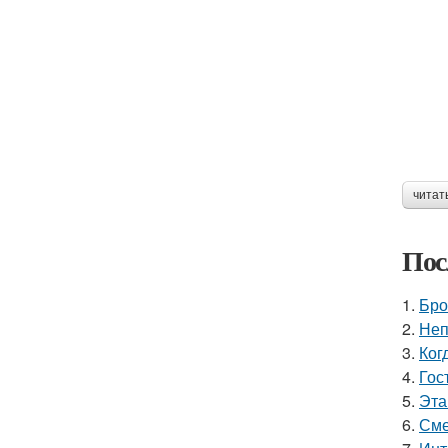
читат
Пос
1.
Бро
2.
Неп
3.
Ког
4.
Гос
5.
Эта
6.
Сме