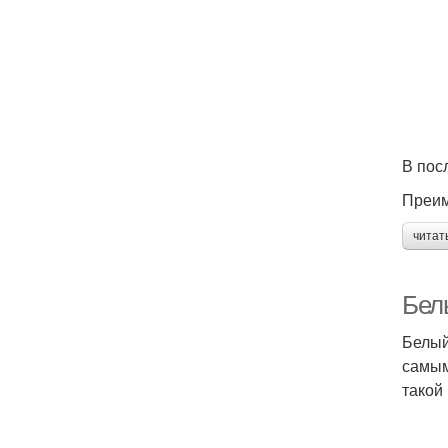
В пос
Преим
читат
Бел
Белый
самым
такой