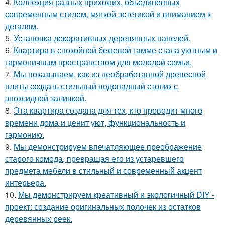
4.
Коллекция разных прихожих, объединённых
современным стилем, мягкой эстетикой и вниманием к
деталям.
5.
Установка декоративных деревянных панелей.
6.
Квартира в спокойной бежевой гамме стала уютным и
гармоничным пространством для молодой семьи.
7.
Мы показываем, как из необработанной древесной
плиты создать стильный водопадный столик с
эпоксидной заливкой.
8.
Эта квартира создана для тех, кто проводит много
времени дома и ценит уют, функциональность и
гармонию.
9.
Мы демонстрируем впечатляющее преображение
старого комода, превращая его из устаревшего
предмета мебели в стильный и современный акцент
интерьера.
10.
Мы демонстрируем креативный и экологичный DIY -
проект: создание оригинальных полочек из остатков
деревянных реек.