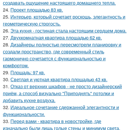
создавать ощущение настоящего домашнего тепла.
24.
Проект площадью 83 кв.
25.
Интерьер, который сочетает роскошь, элегантность и
геометрическую строгость.
26.
Эта кухня - гостиная стала настоящим сердцем дома.
27.
Двухкомнатная квартира площадью 62 кв.
28.
Дизайнеры полностью пересмотрели планировку и
создали пространство, где современный стиль
гармонично сочетается с функциональностью и
комфортом.
29.
Площадь: 97 кв.
30.
Светлая и уютная квартира площадью 43 кв.
31.
Отказ от верхних шкафов - не просто дизайнерский
приём, а способ визуально "Приподнять" потолки и
добавить кухне воздуха.
32.
Идеальное сочетание сдержанной элегантности и
функциональности.
33.
Перед вами - квартира в новостройке, где
изначально были лишь голые стены и минимум света.