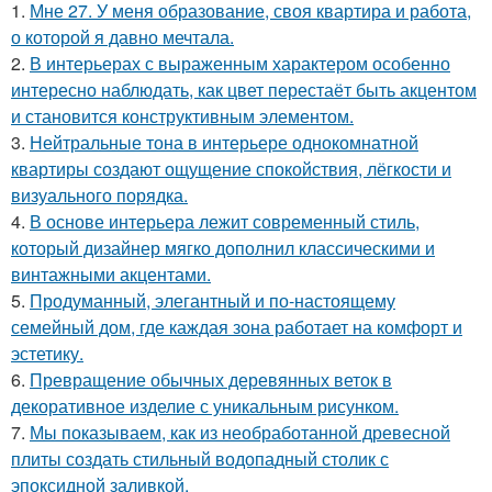
1.
Мне 27. У меня образование, своя квартира и работа,
о которой я давно мечтала.
2.
В интерьерах с выраженным характером особенно
интересно наблюдать, как цвет перестаёт быть акцентом
и становится конструктивным элементом.
3.
Нейтральные тона в интерьере однокомнатной
квартиры создают ощущение спокойствия, лёгкости и
визуального порядка.
4.
В основе интерьера лежит современный стиль,
который дизайнер мягко дополнил классическими и
винтажными акцентами.
5.
Продуманный, элегантный и по-настоящему
семейный дом, где каждая зона работает на комфорт и
эстетику.
6.
Превращение обычных деревянных веток в
декоративное изделие с уникальным рисунком.
7.
Мы показываем, как из необработанной древесной
плиты создать стильный водопадный столик с
эпоксидной заливкой.