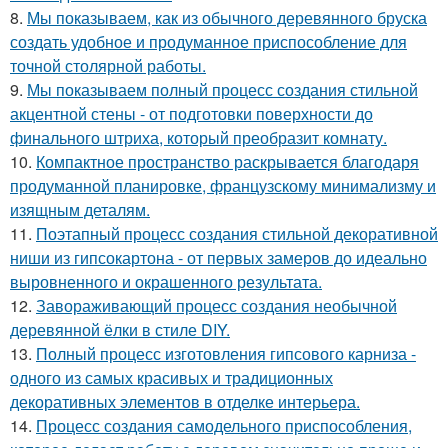
8.
Мы показываем, как из обычного деревянного бруска
создать удобное и продуманное приспособление для
точной столярной работы.
9.
Мы показываем полный процесс создания стильной
акцентной стены - от подготовки поверхности до
финального штриха, который преобразит комнату.
10.
Компактное пространство раскрывается благодаря
продуманной планировке, французскому минимализму и
изящным деталям.
11.
Поэтапный процесс создания стильной декоративной
ниши из гипсокартона - от первых замеров до идеально
выровненного и окрашенного результата.
12.
Завораживающий процесс создания необычной
деревянной ёлки в стиле DIY.
13.
Полный процесс изготовления гипсового карниза -
одного из самых красивых и традиционных
декоративных элементов в отделке интерьера.
14.
Процесс создания самодельного приспособления,