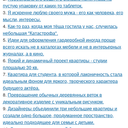
пустую упаковку от каких-то таблеток.
3.
Я искренне люблю своего мужа - его как человека, его
мысли, интересы.
4.
Как-то раз, когда моя тёща гостила у нас, случилась
небольшая "Катастрофа".
5.
Идеи для оформления гардеробной иногда проще
всего искать не в каталогах мебели и не в интерьерных
журналах, а в кино.
6.
Яркий и динамичный проект квартиры - студии
площадью 30 кв.
7.
Квартира для студента, в которой лаконичность стала
идеальным фоном для яркого, творческого характера
будущего актёра.
8.
Превращение обычных деревянных веток в
декоративное изделие с уникальным рисунком.
9.
Дизайнеры объединили три небольшие квартиры и
создали одно большое, продуманное пространство,
идеально подходящее для семьи с детьми.