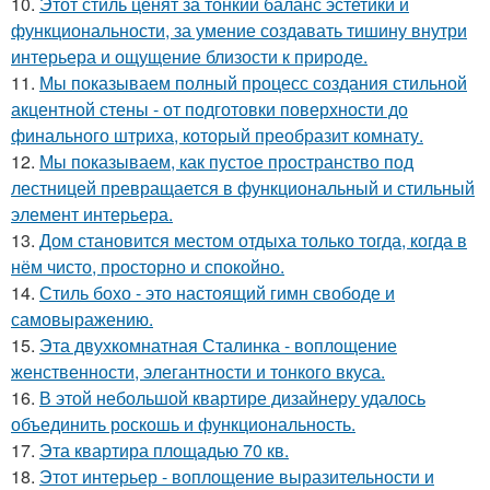
10.
Этот стиль ценят за тонкий баланс эстетики и
функциональности, за умение создавать тишину внутри
интерьера и ощущение близости к природе.
11.
Мы показываем полный процесс создания стильной
акцентной стены - от подготовки поверхности до
финального штриха, который преобразит комнату.
12.
Мы показываем, как пустое пространство под
лестницей превращается в функциональный и стильный
элемент интерьера.
13.
Дом становится местом отдыха только тогда, когда в
нём чисто, просторно и спокойно.
14.
Стиль бохо - это настоящий гимн свободе и
самовыражению.
15.
Эта двухкомнатная Сталинка - воплощение
женственности, элегантности и тонкого вкуса.
16.
В этой небольшой квартире дизайнеру удалось
объединить роскошь и функциональность.
17.
Эта квартира площадью 70 кв.
18.
Этот интерьер - воплощение выразительности и