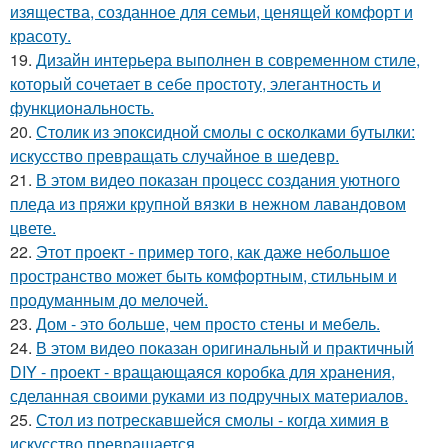
изящества, созданное для семьи, ценящей комфорт и
красоту.
19.
Дизайн интерьера выполнен в современном стиле,
который сочетает в себе простоту, элегантность и
функциональность.
20.
Столик из эпоксидной смолы с осколками бутылки:
искусство превращать случайное в шедевр.
21.
В этом видео показан процесс создания уютного
пледа из пряжи крупной вязки в нежном лавандовом
цвете.
22.
Этот проект - пример того, как даже небольшое
пространство может быть комфортным, стильным и
продуманным до мелочей.
23.
Дом - это больше, чем просто стены и мебель.
24.
В этом видео показан оригинальный и практичный
DIY - проект - вращающаяся коробка для хранения,
сделанная своими руками из подручных материалов.
25.
Стол из потрескавшейся смолы - когда химия в
искусство превращается.