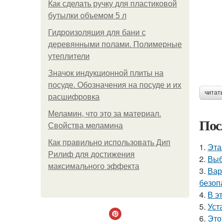
Как сделать ручку для пластиковой
бутылки объемом 5 л
Гидроизоляция для бани с
деревянными полами. Полимерные
утеплители
Значок индукционной плиты на
посуде. Обозначения на посуде и их
читат
расшифровка
Меламин, что это за материал.
Пос
Свойства меламина
Как правильно использовать Дип
1.
Эта
Рилиф для достижения
2.
Выб
максимального эффекта
3.
Вар
безоп
4.
В э
5.
Уст
6.
Это