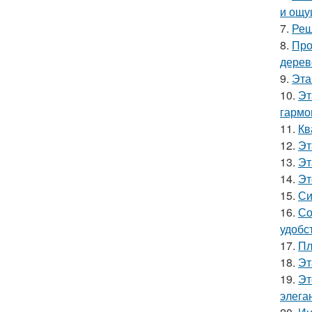
и ощу
7.
Реш
8.
Про
дерев
9.
Эта
10.
Эт
гармо
11.
Кв
12.
Эт
13.
Эт
14.
Эт
15.
Си
16.
Со
удобс
17.
Пл
18.
Эт
19.
Эт
элега