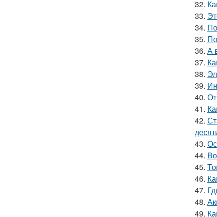
32.
Ка
33.
Эт
34.
По
35.
По
36.
А 
37.
Ка
38.
Эл
39.
Ин
40.
От
41.
Ка
42.
Ст
десят
43.
Ос
44.
Во
45.
То
46.
Ка
47.
Гд
48.
Ак
49.
Ка