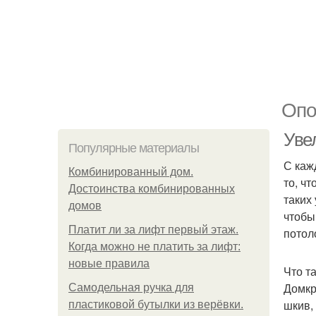
Опо
Уве
Популярные материалы
С каж
Комбинированный дом.
то, ч
Достоинства комбинированных
таких
домов
чтобы
Платит ли за лифт первый этаж.
потол
Когда можно не платить за лифт:
новые правила
Что т
Домкр
Самодельная ручка для
шкив,
пластиковой бутылки из верёвки.