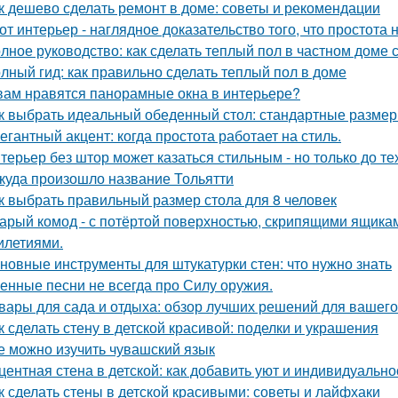
к дешево сделать ремонт в доме: советы и рекомендации
от интерьер - наглядное доказательство того, что простота 
лное руководство: как сделать теплый пол в частном доме
лный гид: как правильно сделать теплый пол в доме
вам нравятся панорамные окна в интерьере?
к выбрать идеальный обеденный стол: стандартные размер
егантный акцент: когда простота работает на стиль.
терьер без штор может казаться стильным - но только до те
куда произошло название Тольятти
к выбрать правильный размер стола для 8 человек
арый комод - с потёртой поверхностью, скрипящими ящика
илетиями.
новные инструменты для штукатурки стен: что нужно знать
енные песни не всегда про Силу оружия.
вары для сада и отдыха: обзор лучших решений для вашего
к сделать стену в детской красивой: поделки и украшения
е можно изучить чувашский язык
центная стена в детской: как добавить уют и индивидуально
к сделать стены в детской красивыми: советы и лайфхаки