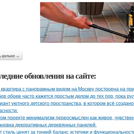
ь дальше →
ледние обновления на сайте:
 квартира с панорамным видом на Москву построена на при
ор обоев часто кажется простым делом до тех пор, пока ру
иант уютного детского пространства, в котором всё создан
асности.
том проекте минимализм переосмыслен как живое, чувственн
ановка декоративных деревянных панелей.
т стиль ценят за тонкий баланс эстетики и функциональност