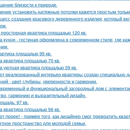
щение близости к природе.
ение установить натяжные потолки кажется простым только
цесс создания красивого деревянного изделия, который вкл
ом.
 просторная квартира площадью 120 кв.
а кухня - гостиная оформлена в современном стиле, где к
нии.
артира площадью 95 кв.
а квартира площадью 70 кв.
а уютная квартира площадью 39 кв.
от реализованный интерьер квартиры создан специально д
ний - цвет глубины, уверенности и гармонии.
временный и функциональный загородный дом с элементами
тво, гармонию и выразительный дизайн.
ощадь: 97 кв.
а квартира площадью 56 кв.
от проект - пример того, как дизайнер смог превратить ква
нтное пространство для молодой семьи.