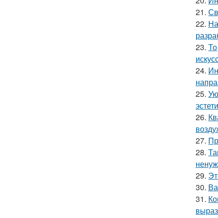
20.
Ин
21.
Св
22.
На
разра
23.
То
искус
24.
Ин
напра
25.
Ую
эстети
26.
Кв
возду
27.
Пр
28.
Та
ненуж
29.
Эт
30.
Ва
31.
Ко
выраз