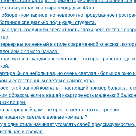
терьер этой квартиры - пример гармоничного слияния совр
етлая и уютная квартира площадью 43 кв.
 обзоре - компактное, но невероятно продуманное простран
ботанное специально под нужды студента.
, как здесь соединили элегантность эпохи регентства с со
ство.
терьер выполненный в стиле современной классики, котор
влением с самого начала.
тная кухня в скандинавском стиле - это пространство, где 
кой.
артира была небольшая, но очень светлая - большое окно 
хом и естественным светом с самого утра.
оект этой ванной комнаты - настоящий пример баланса текс
ким образом, если в вашей квартире есть маленький балкон
ных вещей.
от загородный дом - не просто место, это настроение.
м нравятся светлые ванные комнаты?
гда один стиль начинает утомлять своей предсказуемостью, 
ительная и свежая.