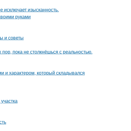
не исключает изысканность.
 своими руками
ы и советы
х пор, пока не столкнёшься с реальностью.
ми и характером, который складывался
 участка
сть