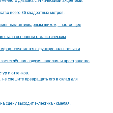
еменного дизайна с этническими акцентами.
ство всего 35 квадратных метров,
временным антикварным шиком, - настоящее
ая стала основным стилистическим
комфорт сочетается с функциональностью и
и застеклённая лоджия наполняли пространство
тур и оттенков.
, не спешите превращать его в склад для
на сцену выходит эклектика - смелая,