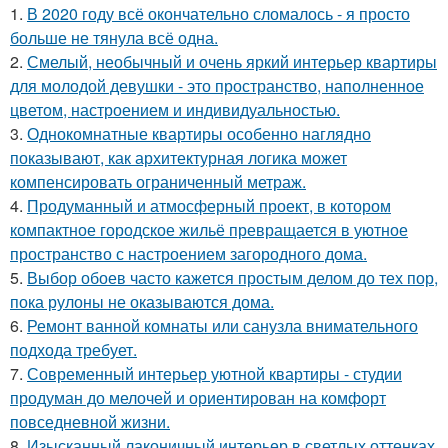
1.
В 2020 году всё окончательно сломалось - я просто
больше не тянула всё одна.
2.
Смелый, необычный и очень яркий интерьер квартиры
для молодой девушки - это пространство, наполненное
цветом, настроением и индивидуальностью.
3.
Однокомнатные квартиры особенно наглядно
показывают, как архитектурная логика может
компенсировать ограниченный метраж.
4.
Продуманный и атмосферный проект, в котором
компактное городское жильё превращается в уютное
пространство с настроением загородного дома.
5.
Выбор обоев часто кажется простым делом до тех пор,
пока рулоны не оказываются дома.
6.
Ремонт ванной комнаты или санузла внимательного
подхода требует.
7.
Современный интерьер уютной квартиры - студии
продуман до мелочей и ориентирован на комфорт
повседневной жизни.
8.
Изысканный лаконичный интерьер в светлых оттенках