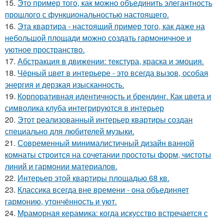
15.
Это пример того, как можно объединить элегантность
прошлого с функциональностью настоящего.
16.
Эта квартира - настоящий пример того, как даже на
небольшой площади можно создать гармоничное и
уютное пространство.
17.
Абстракция в движении: текстура, краска и эмоция.
18.
Чёрный цвет в интерьере - это всегда вызов, особая
энергия и дерзкая изысканность.
19.
Корпоративная идентичность и брендинг. Как цвета и
символика клуба интегрируются в интерьер
20.
Этот реализованный интерьер квартиры создан
специально для любителей музыки.
21.
Современный минималистичный дизайн ванной
комнаты строится на сочетании простоты форм, чистоты
линий и гармонии материалов.
22.
Интерьер этой квартиры площадью 68 кв.
23.
Классика всегда вне времени - она объединяет
гармонию, утончённость и уют.
24.
Мраморная керамика: когда искусство встречается с