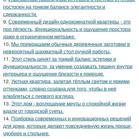
построен на тонком балансе элегантности и
сдержанности.
9.
Современный дизайн однокомнатной квартиры - это
про лёгкость, функциональность и ощущение простора
даже в ограниченном метраже.
10.
Мы превращаем обычные деревянные заготовки в
невероятный шахматный стол ручной работы.
11.
Этот стиль ценят за тонкий баланс эстетики и
функциональности, за умение создавать тишину внутри
интерьера и ощущение близости к природе.
12.
Уютная квартира, залитая тёплым светом и яркими
оттенками, словно создана для того, чтобы в неё
влюбляться с первого взгляда.
13.
Этот дом - воплощение мечты о спокойной жизни
вдали от городской суеты.
14.
Подборка современных и инновационных решений
для дома, которые делают повседневную жизнь проще,
удобнее и стильнее.