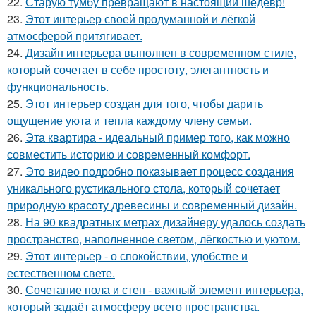
22.
Старую тумбу превращают в настоящий шедевр!
23.
Этот интерьер своей продуманной и лёгкой
атмосферой притягивает.
24.
Дизайн интерьера выполнен в современном стиле,
который сочетает в себе простоту, элегантность и
функциональность.
25.
Этот интерьер создан для того, чтобы дарить
ощущение уюта и тепла каждому члену семьи.
26.
Эта квартира - идеальный пример того, как можно
совместить историю и современный комфорт.
27.
Это видео подробно показывает процесс создания
уникального рустикального стола, который сочетает
природную красоту древесины и современный дизайн.
28.
На 90 квадратных метрах дизайнеру удалось создать
пространство, наполненное светом, лёгкостью и уютом.
29.
Этот интерьер - о спокойствии, удобстве и
естественном свете.
30.
Сочетание пола и стен - важный элемент интерьера,
который задаёт атмосферу всего пространства.