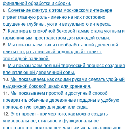
финальной обработки и сборки.
6.
Сочетание фактур в этом московском интерьере
играет главную роль - именно на них построено
ощущение глубины, уюта и визуального интереса.
7.
Квартира в спокойной бежевой гамме стала уютным и
гармоничным пространством для молодой семьи.
8.
Мы показываем, как из необработанной древесной
плиты создать стильный водопадный столик с
эпоксидной заливкой.
9.
Мы показываем полный творческий процесс создания
впечатляющей деревянной совы.
10.
Мы показываем, как своими руками сделать удобный
выдвижной боковой шкаф для хранения.
11.
Мы показываем простой и доступный способ
превратить обычные деревянные поддоны в удобную
приподнятую грядку для дачи или сада.
12.
Этот проект - пример того, как можно создать
универсальное, стильное и функциональное
пространство, подходящее для самых разных жильцов.