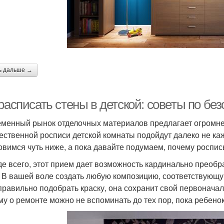
ь дальше →
расписать стены в детской: советы по бе
менный рынок отделочных материалов предлагает огромне
ественной росписи детской комнаты подойдут далеко не ка
овимся чуть ниже, а пока давайте подумаем, почему роспис
е всего, этот прием дает возможность кардинально преобр
. В вашей воле создать любую композицию, соответствующу
правильно подобрать краску, она сохранит свой первонача
му о ремонте можно не вспоминать до тех пор, пока ребенок