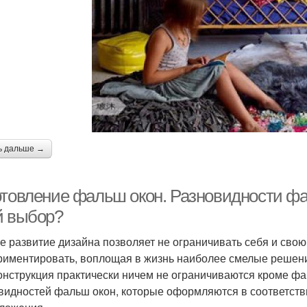
ь дальше →
отовление фальш окон. Разновидности фа
й выбор?
е развитие дизайна позволяет не ограничивать себя и сво
риментировать, воплощая в жизнь наиболее смелые решени
конструкция практически ничем не ограничиваются кроме фа
видностей фальш окон, которые оформляются в соответств