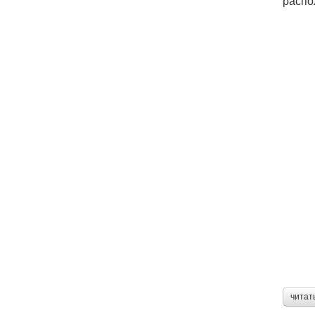
распо
читат