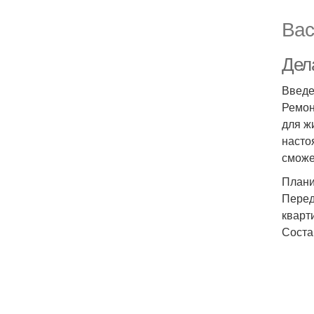
Вас
Дел
Введ
Ремон
для ж
насто
сможе
Плани
Перед
кварт
Соста