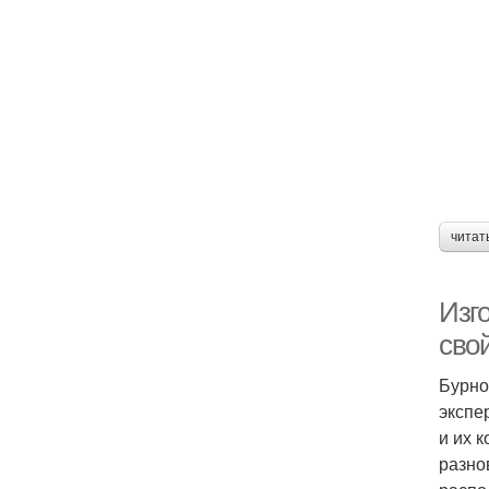
читат
Изг
сво
Бурно
экспе
и их 
разно