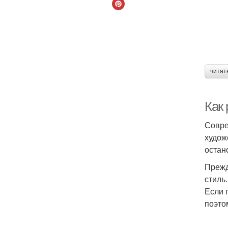
читат
Как 
Совре
худож
остан
Прежд
стиль
Если 
поэто