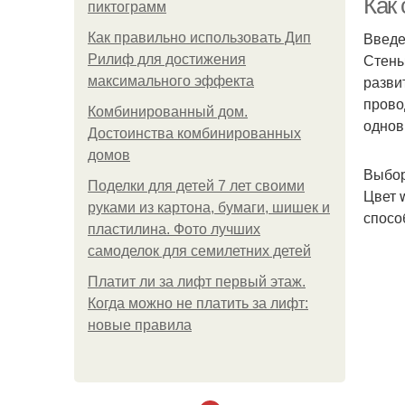
Как
пиктограмм
Введ
Как правильно использовать Дип
Стены
Рилиф для достижения
разви
максимального эффекта
прово
Комбинированный дом.
однов
Достоинства комбинированных
домов
Выбор
Поделки для детей 7 лет своими
Цвет 
руками из картона, бумаги, шишек и
спосо
пластилина. Фото лучших
самоделок для семилетних детей
Платит ли за лифт первый этаж.
Когда можно не платить за лифт:
новые правила