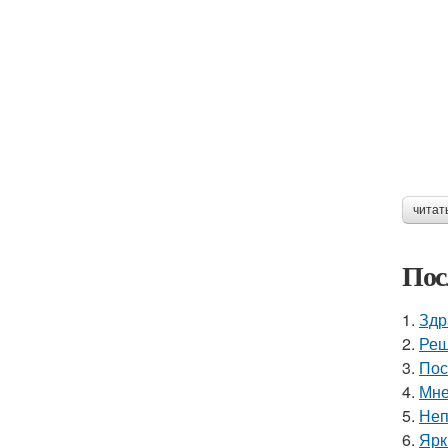
читат
Пос
1.
Здр
2.
Реш
3.
Пос
4.
Мне
5.
Неп
6.
Ярк