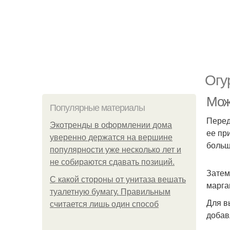
Огу
Мож
Популярные материалы
Перед
Экотренды в оформлении дома
ее пр
уверенно держатся на вершине
больш
популярности уже несколько лет и
не собираются сдавать позиций.
Затем
С какой стороны от унитаза вешать
марга
туалетную бумагу. Правильным
Для в
считается лишь один способ
добав