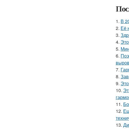
Пос
1.
В 2
2.
Её 
3.
Здр
4.
Это
5.
Мин
6.
Поэ
выров
7.
Гар
8.
Зав
9.
Это
10.
Эт
гармо
11.
Бо
12.
Ещ
техни
13.
Ди