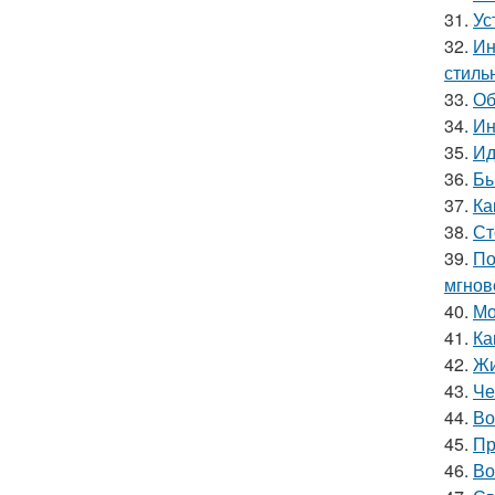
31.
Ус
32.
Ин
стиль
33.
Об
34.
Ин
35.
Ид
36.
Бы
37.
Ка
38.
Ст
39.
По
мгнов
40.
Мо
41.
Ка
42.
Жи
43.
Че
44.
Во
45.
Пр
46.
Во