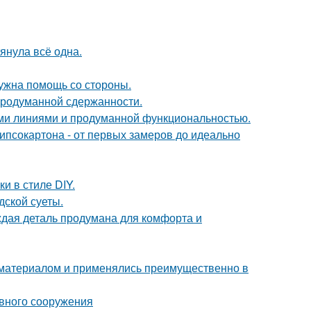
тянула всё одна.
нужна помощь со стороны.
продуманной сдержанности.
ыми линиями и продуманной функциональностью.
ипсокартона - от первых замеров до идеально
 в стиле DIY.
дской суеты.
аждая деталь продумана для комфорта и
м материалом и применялись преимущественно в
ивного сооружения