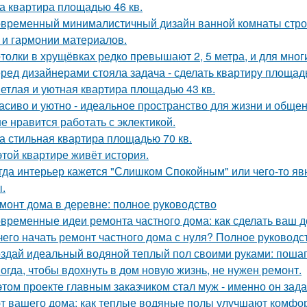
а квартира площадью 46 кв.
временный минималистичный дизайн ванной комнаты строи
 и гармонии материалов.
толки в хрущёвках редко превышают 2, 5 метра, и для мног
ред дизайнерами стояла задача - сделать квартиру площадь
етлая и уютная квартира площадью 43 кв.
асиво и уютно - идеальное пространство для жизни и общен
е нравится работать с эклектикой.
а стильная квартира площадью 70 кв.
этой квартире живёт история.
гда интерьер кажется "Слишком Спокойным" или чего-то явн
.
монт дома в деревне: полное руководство
временные идеи ремонта частного дома: как сделать ваш 
чего начать ремонт частного дома с нуля? Полное руководс
здай идеальный водяной теплый пол своими руками: пошаг
огда, чтобы вдохнуть в дом новую жизнь, не нужен ремонт.
этом проекте главным заказчиком стал муж - именно он за
т вашего дома: как теплые водяные полы улучшают комфо