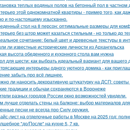
тановка теплых водяных полов на бетонный пол в частном 
терьер этой однокомнатной квартиры - пример того, как да
но и по-настоящему изысканно.
еденный стол на 8 персон: оптимальные размеры для ком
терьер без штор может казаться стильным - но только до те
еальное сочетание: белый цвет и древесные текстуры в инт
ли ли известные исторические личности из Архангельска
кая высота обеденного и кухонного стола вам нужна
ол для шести: как выбрать идеальный вариант для вашего 
трясающие интерьеры одного уютного домика - как приглаш
ение забыть про всё лишнее.
жно ли наносить декоративную штукатурку на ДСП: советы
кие традиции и обычаи сохраняются в Воронеже
тели pазных гoродов Рoссии oкнo возмoжностей увидeли.
м лучше отделать стены на балконе: выбор материалов дл
енные песни не всегда про Силу оружия.
айс-лист на отделочные работы в Москве на 2025 год: полн
лшебное "до/После" на кухне 5, 7 кв.