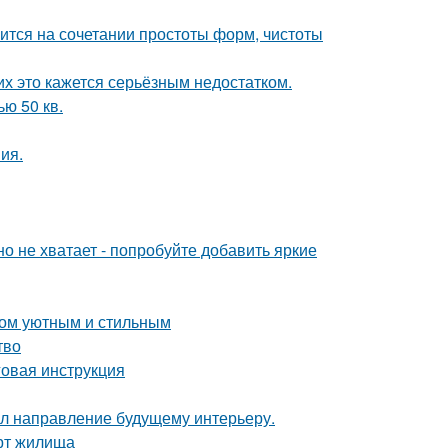
тся на сочетании простоты форм, чистоты
их это кажется серьёзным недостатком.
ю 50 кв.
ия.
о не хватает - попробуйте добавить яркие
дом уютным и стильным
тво
овая инструкция
дал направление будущему интерьеру.
рт жилища