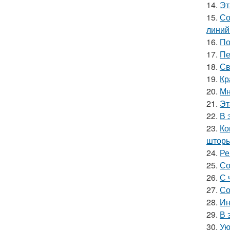
14.
Эт
15.
Со
линий
16.
По
17.
Пе
18.
Св
19.
Кр
20.
Мн
21.
Эт
22.
В 
23.
Ко
шторы
24.
Ре
25.
Со
26.
С 
27.
Со
28.
Ин
29.
В 
30.
Ую