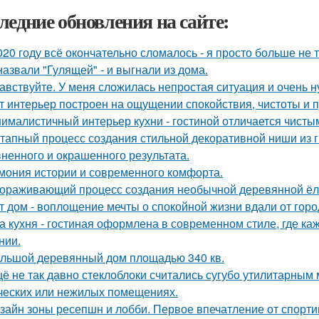
ледние обновления на сайте:
020 году всё окончательно сломалось - я просто больше не 
назвали "Гулящей" - и выгнали из дома.
авствуйте. У меня сложилась непростая ситуация и очень 
т интерьер построен на ощущении спокойствия, чистоты и 
ималистичный интерьер кухни - гостиной отличается чист
тапный процесс создания стильной декоративной ниши из г
ненного и окрашенного результата.
мония истории и современного комфорта.
ораживающий процесс создания необычной деревянной ёлки
т дом - воплощение мечты о спокойной жизни вдали от горо
а кухня - гостиная оформлена в современном стиле, где к
нии.
льшой деревянный дом площадью 340 кв.
ё не так давно стеклоблоки считались сугубо утилитарны
ческих или нежилых помещениях.
зайн зоны ресепшн и лобби. Первое впечатление от спорт