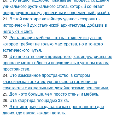
уникального рустикального стола, который сочетает
природную красоту древесины и современный дизайн.
21.
В этой квартире дизайнеру удалось сохранить
исторический дух сталинской архитектуры, добавив в
него уют и свет.
22.
Реставрация мебели - это настоящее искусство,
которое требует не только мастерства, но и тонкого
эстетического чутья.
23.
Это впечатляющий пример того, как индустриальное
прошлое может обрести новую жизнь в уютном жилом
пространстве.
24.
Это изысканное пространство, в котором
классическая архитектурная основа гармонично
сочетается с актуальными дизайнерскими решениями.
25.
Дом - это больше, чем просто стены и мебель.
26.
Эта квартира площадью 33 кв.
27.
Этот интерьер создавался как пространство для
двоих, где важна каждая деталь.