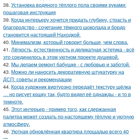
38.
Установка водяного тёплого пола своими руками:
пошаговая инструкция
39.
Когда интерьеру хочется придать глубину, страсть и
благородство - сочетание тёмного шоколада и бордо
становится настоящей Находкой.
40.
Минимализм, который говорит больше, чем слова.
41.
Лёгкость, естественность и деликатная эстетика - всё
это соединилось в этом уютном проекте душевой.
42.
Мы делаем ремонт бабушке - с любовью и заботой.
43.
Можно ли наносить декоративную штукатурку на
ДСП: советы и рекомендации
44.
Когда художник виртуозно передаёт текстуру шёлка
… но рисует кошку так, будто видел её однажды - и то в
темноте.
45.
Этот интерьер - пример того, как сдержанная
палитра может создать по-настоящему тёплую и уютную
атмосферу.
46.
Уютная обновлённая квартира площадью всего 40
кв.