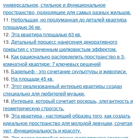
универсальное, стильное и функциональное
пространство, подходящее для самых разных жильцов.
11.
Небольшая, но продуманная до деталей квартира
площадью 36 кв.
12.
Эта квартира площадью 63 кв.
13.
Детальный процесс нанесения декоративного
покрытия с утонченным шелковистым эффектом.
14.
Как рационально распределить пространство в 3-
комнатной квартире: 7 ключевых решений
15.
Барельеф - это сочетание скульптуры и живописи.
16.
На площади 45 кв.
17.
Этот реализованный интерьер квартиры создан
специально для любителей музыки.
18.
Интерьер, который сочетает роскошь, элегантность и
геометрическую строгость.
19.
Эта квартира - настоящий образец того, как создать
идеальное пространство для молодой девушки, сочетая
уют, функциональность и красоту.
20.
Это видео подробно показывает процесс создания