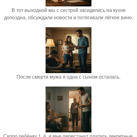
В тот выходной мы с сестрой засиделись на кухне
допоздна, обсуждали новости и потягивали лёгкое вино.
После смерти мужа я одна с сыном осталась.
Скоро ребёнку 1, 6, и мне перестанут платить декретные.